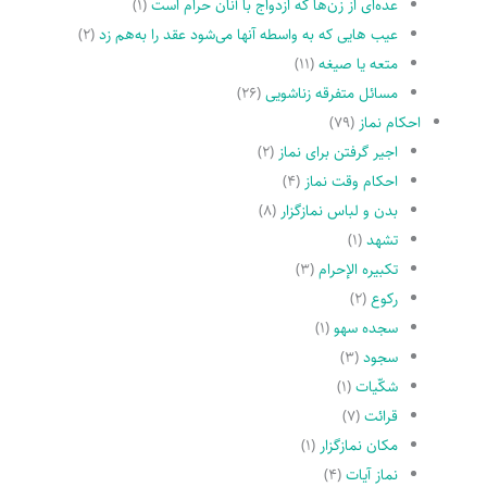
عده‌اى از زن‌ها که ازدواج با آنان حرام است
(۱)
عیب هایى که به واسطه آنها مى‌شود عقد را به‌هم زد
(۲)
متعه یا صیغه
(۱۱)
مسائل متفرقه زناشویى
(۲۶)
احکام نماز
(۷۹)
اجیر گرفتن براى نماز
(۲)
احکام وقت نماز
(۴)
بدن و لباس نمازگزار
(۸)
تشهد
(۱)
تکبیره الإحرام
(۳)
رکوع
(۲)
سجده سهو
(۱)
سجود
(۳)
شکّیات
(۱)
قرائت
(۷)
مکان نمازگزار
(۱)
نماز آیات
(۴)