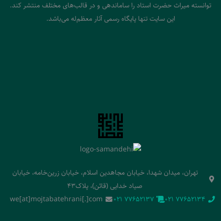
توانسته میراث حضرت استاد را ساماندهی و در قالب‌های مختلف منتشر کند.
این سایت تنها پایگاه رسمی آثار معظم‌له می‌باشد.
تهران، میدان شهدا، خیابان مجاهدین اسلام، خیابان زرین‌خامه، خیابان
صیاد خدایی (قائن)، پلاک43
we[at]mojtabatehrani[.]com
‭021 77652137‬
‭021 77652134‬