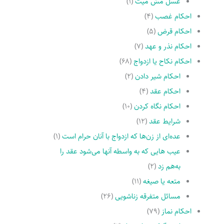
غسل مسّ میت
(۱)
احکام غصب
(۴)
احکام قرض
(۵)
احکام نذر و عهد
(۷)
احکام نکاح یا ازدواج
(۶۸)
احکام شیر دادن
(۲)
احکام عقد
(۴)
احکام نگاه کردن
(۱۰)
شرایط عقد
(۱۲)
عده‌اى از زن‌ها که ازدواج با آنان حرام است
(۱)
عیب هایى که به واسطه آنها مى‌شود عقد را
به‌هم زد
(۲)
متعه یا صیغه
(۱۱)
مسائل متفرقه زناشویى
(۲۶)
احکام نماز
(۷۹)