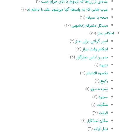
عده‌اى از زن‌ها که ازدواج با آنان حرام است
(۱)
عیب هایى که به واسطه آنها مى‌شود عقد را به‌هم زد
(۲)
متعه یا صیغه
(۱۱)
مسائل متفرقه زناشویى
(۲۶)
احکام نماز
(۷۹)
اجیر گرفتن براى نماز
(۲)
احکام وقت نماز
(۴)
بدن و لباس نمازگزار
(۸)
تشهد
(۱)
تکبیره الإحرام
(۳)
رکوع
(۲)
سجده سهو
(۱)
سجود
(۳)
شکّیات
(۱)
قرائت
(۷)
مکان نمازگزار
(۱)
نماز آیات
(۴)