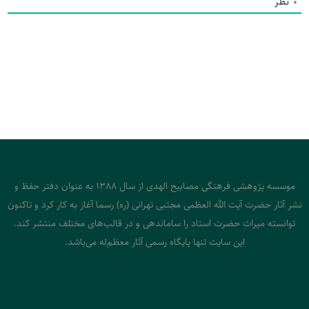
0
نظر
موسسه پژوهشی فرهنگی مصابیح الهدی از سال 1388 به عنوان دفتر حفظ و
نشر آثار حضرت آیت الله العظمی مجتبی تهرانی (ره) رسما آغاز به کار کرد و تاکنون
توانسته میراث حضرت استاد را ساماندهی و در قالب‌های مختلف منتشر کند.
این سایت تنها پایگاه رسمی آثار معظم‌له می‌باشد.