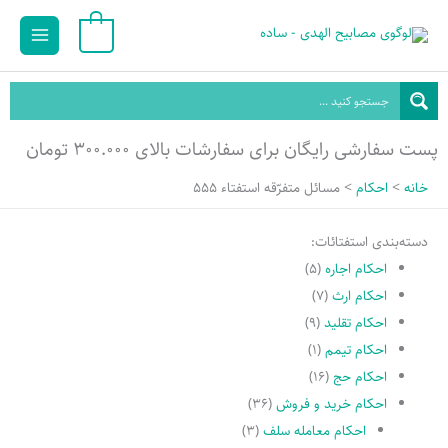
رش
Main
0
ه
Menu
حتوا
پست سفارشی رایگان برای سفارشات بالای ۳۰۰.۰۰۰ تومان
خانه
احکام
مسائل متفرّقه استفتاء 555
دسته‌بندی استفتائات:
احکام اجاره
(۵)
احکام ارث
(۷)
احکام تقلید
(۹)
احکام تیمم
(۱)
احکام حج
(۱۶)
احکام خرید و فروش
(۳۶)
احکام معامله سلف
(۳)