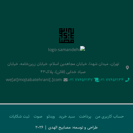
تهران، میدان شهدا، خیابان مجاهدین اسلام، خیابان زرین‌خامه، خیابان
صیاد خدایی (قائن)، پلاک43
we[at]mojtabatehrani[.]com
‭021 77652137‬
‭021 77652134‬
حساب کاربری من
پرداخت
سبد خرید
ویدئو
صوت
ثبت شکایات
طراحی و توسعه: مصابیح الهدی | 2026