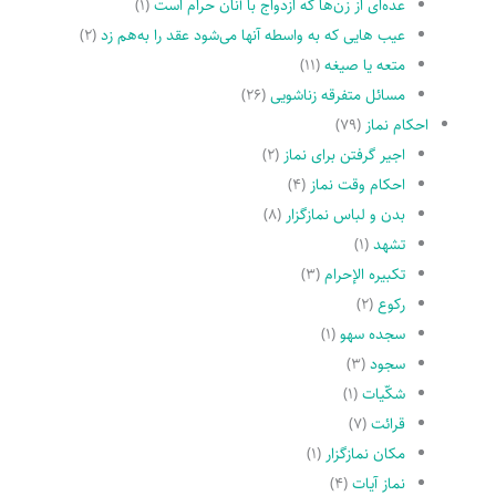
عده‌اى از زن‌ها که ازدواج با آنان حرام است
(۱)
عیب هایى که به واسطه آنها مى‌شود عقد را به‌هم زد
(۲)
متعه یا صیغه
(۱۱)
مسائل متفرقه زناشویى
(۲۶)
احکام نماز
(۷۹)
اجیر گرفتن براى نماز
(۲)
احکام وقت نماز
(۴)
بدن و لباس نمازگزار
(۸)
تشهد
(۱)
تکبیره الإحرام
(۳)
رکوع
(۲)
سجده سهو
(۱)
سجود
(۳)
شکّیات
(۱)
قرائت
(۷)
مکان نمازگزار
(۱)
نماز آیات
(۴)