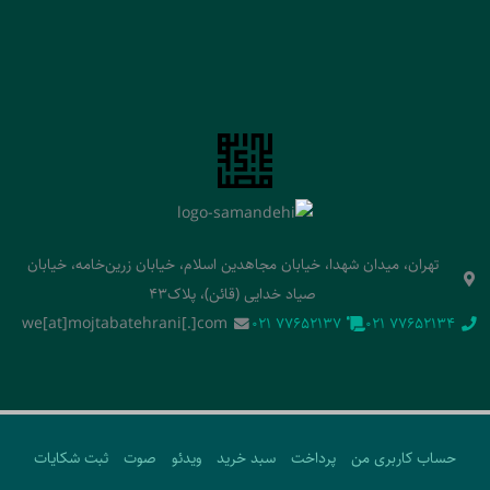
تهران، میدان شهدا، خیابان مجاهدین اسلام، خیابان زرین‌خامه، خیابان
صیاد خدایی (قائن)، پلاک43
we[at]mojtabatehrani[.]com
‭021 77652137‬
‭021 77652134‬
حساب کاربری من
پرداخت
سبد خرید
ویدئو
صوت
ثبت شکایات