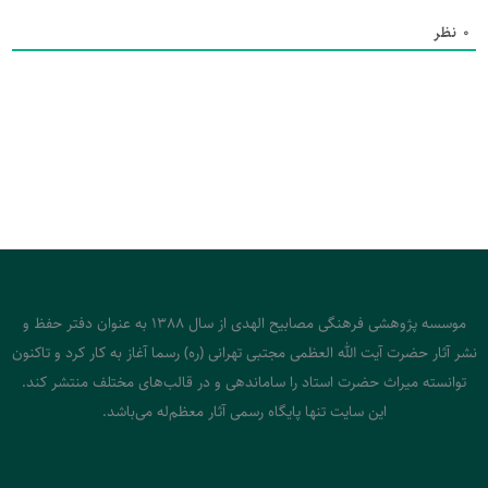
0
نظر
موسسه پژوهشی فرهنگی مصابیح الهدی از سال 1388 به عنوان دفتر حفظ و
نشر آثار حضرت آیت الله العظمی مجتبی تهرانی (ره) رسما آغاز به کار کرد و تاکنون
توانسته میراث حضرت استاد را ساماندهی و در قالب‌های مختلف منتشر کند.
این سایت تنها پایگاه رسمی آثار معظم‌له می‌باشد.