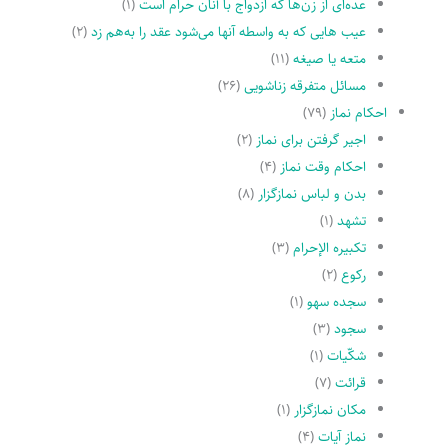
عده‌اى از زن‌ها که ازدواج با آنان حرام است
(۱)
عیب هایى که به واسطه آنها مى‌شود عقد را به‌هم زد
(۲)
متعه یا صیغه
(۱۱)
مسائل متفرقه زناشویى
(۲۶)
احکام نماز
(۷۹)
اجیر گرفتن براى نماز
(۲)
احکام وقت نماز
(۴)
بدن و لباس نمازگزار
(۸)
تشهد
(۱)
تکبیره الإحرام
(۳)
رکوع
(۲)
سجده سهو
(۱)
سجود
(۳)
شکّیات
(۱)
قرائت
(۷)
مکان نمازگزار
(۱)
نماز آیات
(۴)