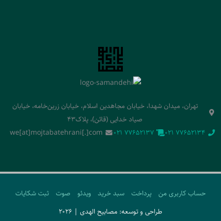
تهران، میدان شهدا، خیابان مجاهدین اسلام، خیابان زرین‌خامه، خیابان
صیاد خدایی (قائن)، پلاک43
we[at]mojtabatehrani[.]com
‭021 77652137‬
‭021 77652134‬
حساب کاربری من
پرداخت
سبد خرید
ویدئو
صوت
ثبت شکایات
طراحی و توسعه: مصابیح الهدی | 2026