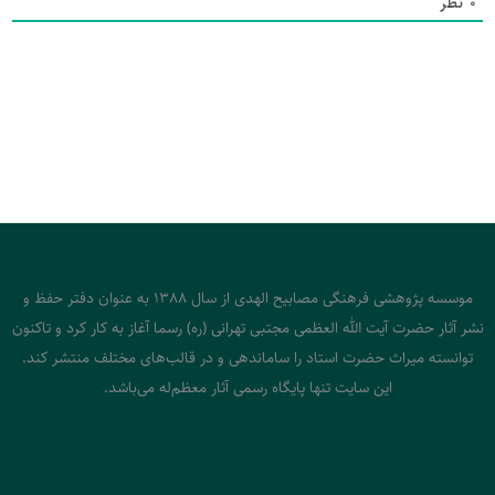
0
نظر
موسسه پژوهشی فرهنگی مصابیح الهدی از سال 1388 به عنوان دفتر حفظ و
نشر آثار حضرت آیت الله العظمی مجتبی تهرانی (ره) رسما آغاز به کار کرد و تاکنون
توانسته میراث حضرت استاد را ساماندهی و در قالب‌های مختلف منتشر کند.
این سایت تنها پایگاه رسمی آثار معظم‌له می‌باشد.