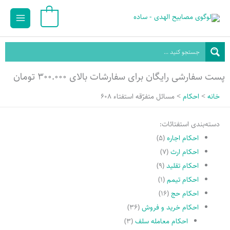
رش
Main
0
ه
Menu
حتوا
پست سفارشی رایگان برای سفارشات بالای ۳۰۰.۰۰۰ تومان
خانه
احکام
مسائل متفرّقه استفتاء 608
دسته‌بندی استفتائات:
احکام اجاره
(۵)
احکام ارث
(۷)
احکام تقلید
(۹)
احکام تیمم
(۱)
احکام حج
(۱۶)
احکام خرید و فروش
(۳۶)
احکام معامله سلف
(۳)