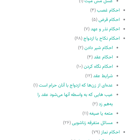
غسل مسّ میت
(۱)
احکام غصب
(۴)
احکام قرض
(۵)
احکام نذر و عهد
(۷)
احکام نکاح یا ازدواج
(۶۸)
احکام شیر دادن
(۲)
احکام عقد
(۴)
احکام نگاه کردن
(۱۰)
شرایط عقد
(۱۲)
عده‌اى از زن‌ها که ازدواج با آنان حرام است
(۱)
عیب هایى که به واسطه آنها مى‌شود عقد را
به‌هم زد
(۲)
متعه یا صیغه
(۱۱)
مسائل متفرقه زناشویى
(۲۶)
احکام نماز
(۷۹)