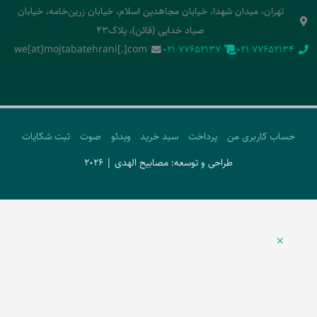
تهران، میدان شهدا، خیابان مجاهدین اسلام، خیابان زرین‌خامه، خیابان
صیاد خدایی (قائن)، پلاک43
we[at]mojtabatehrani[.]com
‭021 77652137‬
‭021 77652134‬
حساب کاربری من
پرداخت
سبد خرید
ویدئو
صوت
ثبت شکایات
طراحی و توسعه: مصابیح الهدی | 2026