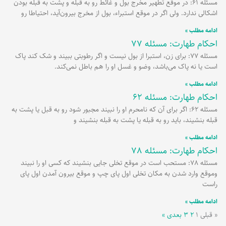
مسئله 61: در موقع تطهیر مخرج بول و غائط رو به قبله و پشت به قبله بودن
اشکالی ندارد. ولی اگر در موقع استبراء، بول از مخرج بیرون‌آید، احتیاطا رو
ادامه مطلب »
احکام طهارت: مسئله 77
مسئله 77: برای زن، استبرا از بول نیست و اگر رطوبتی ببیند و شک کند پاک
است یا نه پاک می‌باشد، وضو و غسل او را هم باطل نمی‌کند.
ادامه مطلب »
احکام طهارت: مسئله 62
مسئله 62: اگر برای آن که نامحرم او را نبیند مجبور شود رو به قبل یا پشت به
قبله بنشیند، باید رو به قبله یا پشت به قبله بنشیند و
ادامه مطلب »
احکام طهارت: مسئله 78
مسئله 78: مستحب است در موقع تخلی جایی بنشیند که کسی او را نبیند
وموقع وارد شدن به مکان تخلی اول پای چپ و موقع بیرون آمدن اول پای
راست
ادامه مطلب »
« قبلی
۱
۲
۳
بعدی »