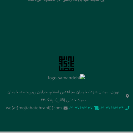
تهران، میدان شهدا، خیابان مجاهدین اسلام، خیابان زرین‌خامه، خیابان
صیاد خدایی (قائن)، پلاک43
we[at]mojtabatehrani[.]com
‭021 77652137‬
‭021 77652134‬