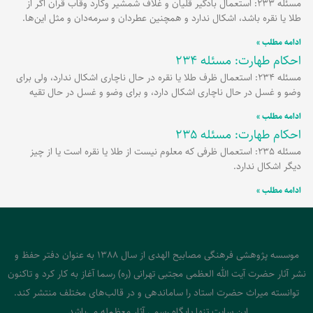
مسئله 233: استعمال بادگیر قلیان و غلاف شمشیر وکارد وقاب قرآن اگر از
طلا یا نقره باشد، اشکال ندارد و همچنین عطردان و سرمه‌دان و مثل این‌ها.
ادامه مطلب »
احکام طهارت: مسئله 234
مسئله 234: استعمال ظرف طلا یا نقره در حال ناچاری اشکال ندارد، ولی برای
وضو و غسل در حال ناچاری اشکال دارد، و برای وضو و غسل در حال تقیه
ادامه مطلب »
احکام طهارت: مسئله 235
مسئله 235: استعمال ظرفی که معلوم نیست از طلا یا نقره است یا از چیز
دیگر اشکال ندارد.
ادامه مطلب »
موسسه پژوهشی فرهنگی مصابیح الهدی از سال 1388 به عنوان دفتر حفظ و
نشر آثار حضرت آیت الله العظمی مجتبی تهرانی (ره) رسما آغاز به کار کرد و تاکنون
توانسته میراث حضرت استاد را ساماندهی و در قالب‌های مختلف منتشر کند.
این سایت تنها پایگاه رسمی آثار معظم‌له می‌باشد.