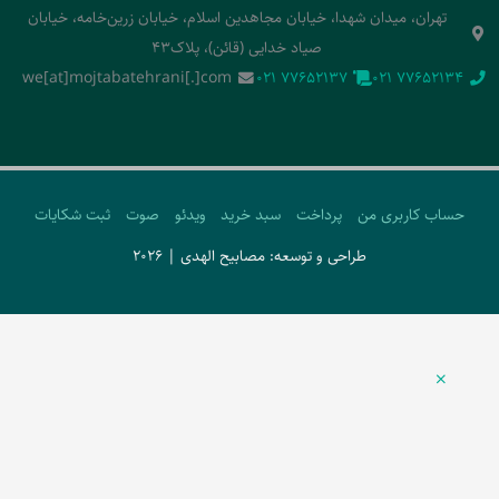
تهران، میدان شهدا، خیابان مجاهدین اسلام، خیابان زرین‌خامه، خیابان
صیاد خدایی (قائن)، پلاک43
we[at]mojtabatehrani[.]com
‭021 77652137‬
‭021 77652134‬
حساب کاربری من
پرداخت
سبد خرید
ویدئو
صوت
ثبت شکایات
طراحی و توسعه: مصابیح الهدی | 2026