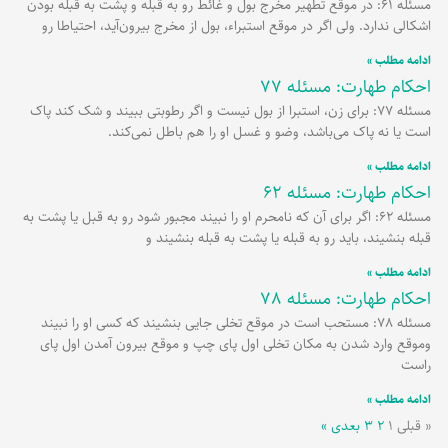
مسئله 61: در موقع تطهیر مخرج بول و غائط رو به قبله و پشت به قبله بودن
اشکالی ندارد. ولی اگر در موقع استبراء، بول از مخرج بیرون‌آید، احتیاطا رو
ادامه مطلب »
احکام طهارت: مسئله 77
مسئله 77: برای زن، استبرا از بول نیست و اگر رطوبتی ببیند و شک کند پاک
است یا نه پاک می‌باشد، وضو و غسل او را هم باطل نمی‌کند.
ادامه مطلب »
احکام طهارت: مسئله 62
مسئله 62: اگر برای آن که نامحرم او را نبیند مجبور شود رو به قبل یا پشت به
قبله بنشیند، باید رو به قبله یا پشت به قبله بنشیند و
ادامه مطلب »
احکام طهارت: مسئله 78
مسئله 78: مستحب است در موقع تخلی جایی بنشیند که کسی او را نبیند
وموقع وارد شدن به مکان تخلی اول پای چپ و موقع بیرون آمدن اول پای
راست
ادامه مطلب »
« قبلی
۱
۲
۳
بعدی »