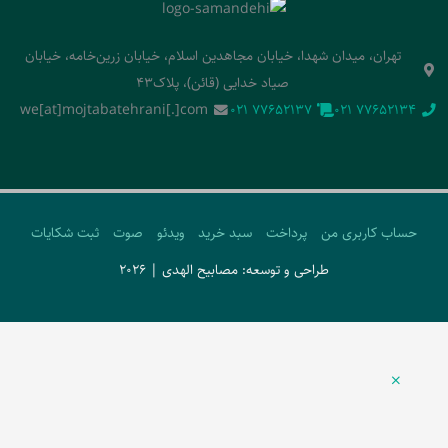
تهران، میدان شهدا، خیابان مجاهدین اسلام، خیابان زرین‌خامه، خیابان
صیاد خدایی (قائن)، پلاک43
we[at]mojtabatehrani[.]com
‭021 77652137‬
‭021 77652134‬
حساب کاربری من
پرداخت
سبد خرید
ویدئو
صوت
ثبت شکایات
طراحی و توسعه: مصابیح الهدی | 2026