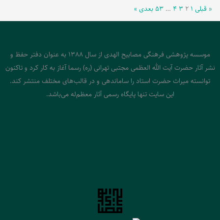
« قبلی
۱
۲
۳
۴
…
۵۳
بعدی »
موسسه پژوهشی فرهنگی مصابیح الهدی از سال 1388 به عنوان دفتر حفظ و
نشر آثار حضرت آیت الله العظمی مجتبی تهرانی (ره) رسما آغاز به کار کرد و تاکنون
توانسته میراث حضرت استاد را ساماندهی و در قالب‌های مختلف منتشر کند.
این سایت تنها پایگاه رسمی آثار معظم‌له می‌باشد.