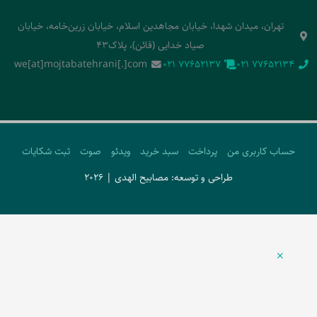
تهران، میدان شهدا، خیابان مجاهدین اسلام، خیابان زرین‌خامه، خیابان
صیاد خدایی (قائن)، پلاک43
we[at]mojtabatehrani[.]com
‭021 77652137‬
‭021 77652134‬
حساب کاربری من
پرداخت
سبد خرید
ویدئو
صوت
ثبت شکایات
طراحی و توسعه: مصابیح الهدی | 2026