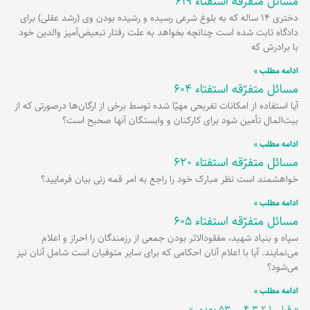
مسائل متفرّقه استفتاء 619
دختری 14 ساله که به بلوغ شرعی رسیده و رشیده بودن وی (رشد عقلی) برای
دادگاه ثابت شده است چنانچه بخواهد به علت رفتار تبعیض‌آمیز والدین خود
با برادرش که
ادامه مطلب »
مسائل متفرّقه استفتاء 604
آیا استفاده از امکانات تفریحی مهیّا شده توسط برخی از ارگان‌ها درصورتی که از
بیت‌المال تأمین شود برای کارکنان و وابستگان آنها صحیح است؟
ادامه مطلب »
مسائل متفرّقه استفتاء 620
خواهشمند است نظر مبارک خود را راجع به امر قمه زنی بیان فرمایید؟
ادامه مطلب »
مسائل متفرّقه استفتاء 605
سپاه و بنیاد شهید، مفقودالاثر بودن جمعی از رزمندگان را احراز و اعلام
می‌نمایند. آیا با اعلام آنان احکامی که برای سایر متوفیان است شامل آنان نیز
می‌شود؟
ادامه مطلب »
« قبلی
۱
۲
۳
۴
…
۵۳
بعدی »