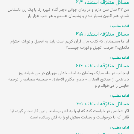
مسائل متفرّقه استفتاء 614
برگه
برگه
برگه
برگه
برگه
من 32 سال سن دارم و در زمان جوانی دچار گناه کبیره زنا با یک زن ناشناس
شدم. هم اکنون بسیار نادم و پشیمان هستم و هر شب هزار بار
ادامه مطلب »
مسائل متفرّقه استفتاء 615
آیا ما مسلمانان که کتاب مان قرآن کریم است باید به انجیل و تورات احترام
بگذاریم؟ حرمت انجیل و تورات چیست؟
ادامه مطلب »
مسائل متفرّقه استفتاء 616
اینجانب در ماه مبارک رمضان به لطف خدای مهربان در طی شبانه روز
دعاهایی از مفاتیح الجنان – دعای مکارم الاخلاق – صحیفه سجادیه را ترجمه
هایش را می‌خواندم و
ادامه مطلب »
مسائل متفرّقه استفتاء 601
اگر شخصی در خواست کند که او را به قتل برسانند و این کار انجام گیرد، آیا
قاتل که با درخواست و رضایت مقتول او را به قتل رسانده است
ادامه مطلب »