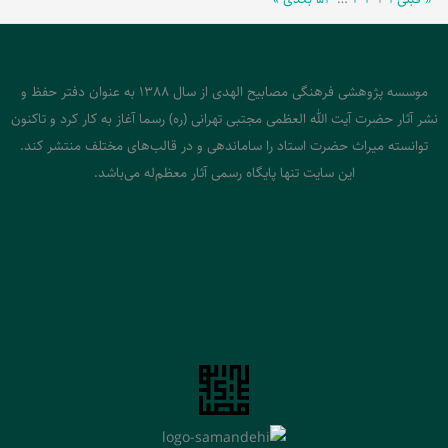
موسسه پژوهشی فرهنگی مصابیح الهدی از سال 1388 به عنوان دفتر حفظ و
نشر آثار حضرت آیت الله العظمی مجتبی تهرانی (ره) رسما آغاز به کار کرد و تاکنون
توانسته میراث حضرت استاد را ساماندهی و در قالب‌های مختلف منتشر کند.
این سایت تنها پایگاه رسمی آثار معظم‌له می‌باشد.