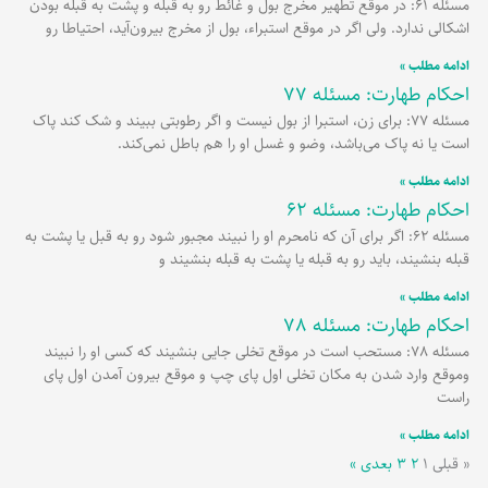
مسئله 61: در موقع تطهیر مخرج بول و غائط رو به قبله و پشت به قبله بودن
اشکالی ندارد. ولی اگر در موقع استبراء، بول از مخرج بیرون‌آید، احتیاطا رو
ادامه مطلب »
احکام طهارت: مسئله 77
مسئله 77: برای زن، استبرا از بول نیست و اگر رطوبتی ببیند و شک کند پاک
است یا نه پاک می‌باشد، وضو و غسل او را هم باطل نمی‌کند.
ادامه مطلب »
احکام طهارت: مسئله 62
مسئله 62: اگر برای آن که نامحرم او را نبیند مجبور شود رو به قبل یا پشت به
قبله بنشیند، باید رو به قبله یا پشت به قبله بنشیند و
ادامه مطلب »
احکام طهارت: مسئله 78
مسئله 78: مستحب است در موقع تخلی جایی بنشیند که کسی او را نبیند
وموقع وارد شدن به مکان تخلی اول پای چپ و موقع بیرون آمدن اول پای
راست
ادامه مطلب »
« قبلی
۱
۲
۳
بعدی »