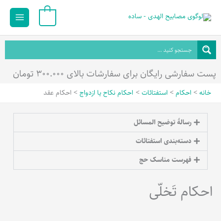
رش
Main
0
ه
Menu
حتوا
پست سفارشی رایگان برای سفارشات بالای ۳۰۰.۰۰۰ تومان
خانه
احکام
استفتائات
احکام نکاح یا ازدواج
احکام عقد
رسالۀ توضیح المسائل
دسته‌بندی استفتائات
فهرست مناسک حج
احکام تَخلّی