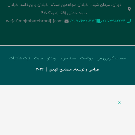
تهران، میدان شهدا، خیابان مجاهدین اسلام، خیابان زرین‌خامه، خیابان
صیاد خدایی (قائن)، پلاک43
we[at]mojtabatehrani[.]com
‭021 77652137‬
‭021 77652134‬
حساب کاربری من
پرداخت
سبد خرید
ویدئو
صوت
ثبت شکایات
طراحی و توسعه: مصابیح الهدی | 2026