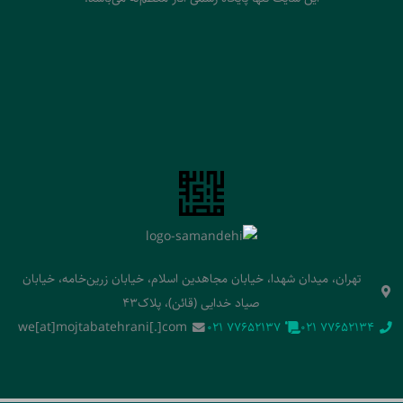
تهران، میدان شهدا، خیابان مجاهدین اسلام، خیابان زرین‌خامه، خیابان
صیاد خدایی (قائن)، پلاک43
we[at]mojtabatehrani[.]com
‭021 77652137‬
‭021 77652134‬