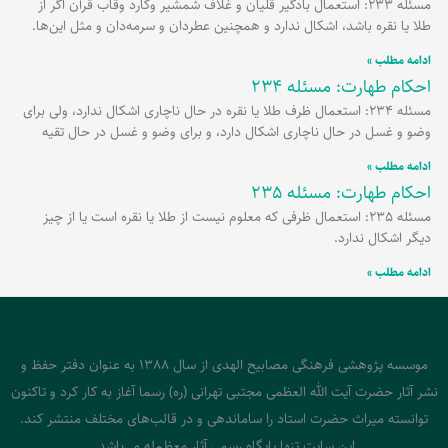
مسئله 233: استعمال بادگیر قلیان و غلاف شمشیر وکارد وقاب قرآن اگر از
طلا یا نقره باشد، اشکال ندارد و همچنین عطردان و سرمه‌دان و مثل این‌ها.
ادامه مطلب »
احکام طهارت: مسئله 234
مسئله 234: استعمال ظرف طلا یا نقره در حال ناچاری اشکال ندارد، ولی برای
وضو و غسل در حال ناچاری اشکال دارد، و برای وضو و غسل در حال تقیه
ادامه مطلب »
احکام طهارت: مسئله 235
مسئله 235: استعمال ظرفی که معلوم نیست از طلا یا نقره است یا از چیز
دیگر اشکال ندارد.
ادامه مطلب »
موسسه پژوهشی فرهنگی مصابیح الهدی از سال 1388 به عنوان دفتر حفظ و
نشر آثار حضرت آیت الله العظمی مجتبی تهرانی (ره) رسما آغاز به کار کرد و تاکنون
توانسته میراث حضرت استاد را ساماندهی و در قالب‌های مختلف منتشر کند.
این سایت تنها پایگاه رسمی آثار معظم‌له می‌باشد.