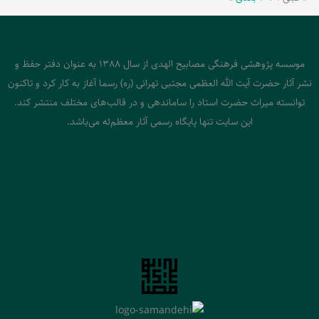
موسسه پژوهشی فرهنگی مصابیح الهدی از سال 1388 به عنوان دفتر حفظ و
نشر آثار حضرت آیت الله العظمی مجتبی تهرانی (ره) رسما آغاز به کار کرد و تاکنون
توانسته میراث حضرت استاد را ساماندهی و در قالب‌های مختلف منتشر کند.
این سایت تنها پایگاه رسمی آثار معظم‌له می‌باشد.