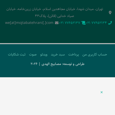
تهران، میدان شهدا، خیابان مجاهدین اسلام، خیابان زرین‌خامه، خیابان
صیاد خدایی (قائن)، پلاک43
we[at]mojtabatehrani[.]com
‭021 77652137‬
‭021 77652134‬
حساب کاربری من
پرداخت
سبد خرید
ویدئو
صوت
ثبت شکایات
طراحی و توسعه: مصابیح الهدی | 2026