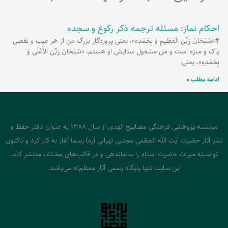
احکام نماز: مسئله ترجمه ذکر رکوع و سجده
#«سُبْحَانَ رَبِّیَ الْعَظِیمِ وَ بِحَمْدِهِ»، یعنی پروردگار بزرگ من از هر عیب و نقصی
پاک و منزه است و من مشغول ستایش او هستم، «سُبْحَانَ رَبِّیَ الاَْعْلَی وَ
بِحَمْدِهِ»، یعنی
ادامه مطلب »
موسسه پژوهشی فرهنگی مصابیح الهدی از سال 1388 به عنوان دفتر حفظ و
نشر آثار حضرت آیت الله العظمی مجتبی تهرانی (ره) رسما آغاز به کار کرد و تاکنون
توانسته میراث حضرت استاد را ساماندهی و در قالب‌های مختلف منتشر کند.
این سایت تنها پایگاه رسمی آثار معظم‌له می‌باشد.