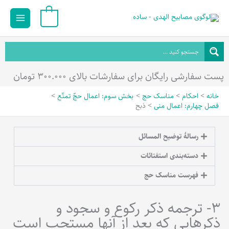
رش
Main
0
ه
Menu
حتوا
پست سفارشی رایگان برای سفارشات بالای ۳۰۰.۰۰۰ تومان
خانه
احکام
مناسک حج
بخش سوم: اعمال حجّ تمتّع
فصل چهارم: اعمال منی
ذبح
رسالۀ توضیح المسائل
دسته‌بندی استفتائات
فهرست مناسک حج
3- ترجمه ذکر رکوع و سجود و
ذکرهایی که بعد از آنها مستحب است