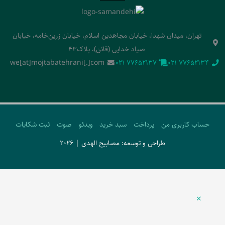
تهران، میدان شهدا، خیابان مجاهدین اسلام، خیابان زرین‌خامه، خیابان
صیاد خدایی (قائن)، پلاک43
we[at]mojtabatehrani[.]com
‭021 77652137‬
‭021 77652134‬
حساب کاربری من
پرداخت
سبد خرید
ویدئو
صوت
ثبت شکایات
طراحی و توسعه: مصابیح الهدی | 2026