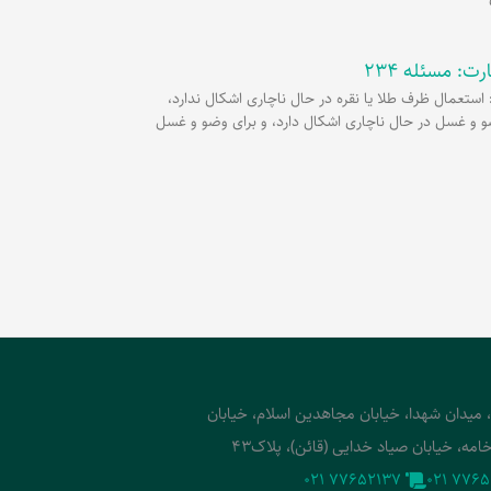
ت: مسئله 234
سئله 234: استعمال ظرف طلا یا نقره در حال ناچاری اشکال ندارد،
و و غسل در حال ناچاری اشکال دارد، و برای وضو و غسل
، میدان شهدا، خیابان مجاهدین اسلام، خیابان
امه، خیابان صیاد خدایی (قائن)، پلاک43
‭021 77652137‬
‭021 7765