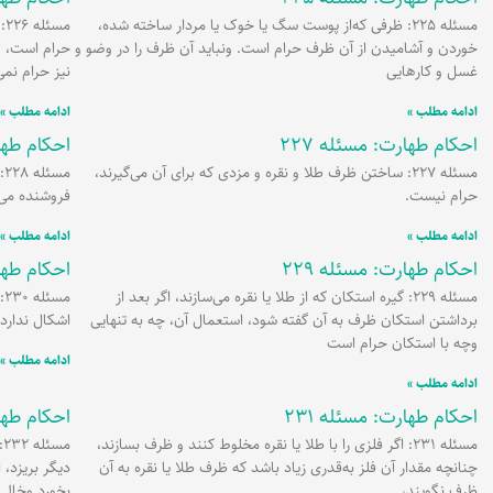
مسئله 225: ظرفی که‌از پوست سگ یا خوک یا مردار ساخته شده،
مس
خوردن و آشامیدن از آن ظرف حرام است. ونباید آن ظرف را در وضو و
حرام است، و
غسل و کارهایی
نیز حرام نمی
ادامه مطلب »
ادامه مطلب »
احکام طهارت: مسئله 227
احکام طهار
مسئله 227: ساختن ظرف طلا و نقره و مزدی که برای آن می‌گیرند،
م
حرام نیست.
فروشنده می‌
ادامه مطلب »
ادامه مطلب »
احکام طهارت: مسئله 229
احکام طهار
مسئله 229: گیره استکان که از طلا یا نقره می‌سازند، اگر بعد از
م
برداشتن استکان ظرف به آن گفته شود، استعمال آن، چه به تنهایی
اشکال ندارد.
وچه با استکان حرام است
ادامه مطلب »
ادامه مطلب »
احکام طهارت: مسئله 231
احکام طهار
مسئله 231: اگر فلزی را با طلا یا نقره مخلوط کنند و ظرف بسازند،
م
چنانچه مقدار آن فلز به‌قدری زیاد باشد که ظرف طلا یا نقره به آن
دیگر بریزد، 
ظرف نگویند،
بخورد وخالی