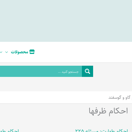
محصولات
گاو و گوسفند
احکام ظرفها
احکام طهارت: مسئله 225
احکام طهار