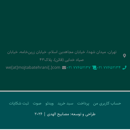
تهران، میدان شهدا، خیابان مجاهدین اسلام، خیابان زرین‌خامه، خیابان
صیاد خدایی (قائن)، پلاک43
we[at]mojtabatehrani[.]com
‭021 77652137‬
‭021 77652134‬
حساب کاربری من
پرداخت
سبد خرید
ویدئو
صوت
ثبت شکایات
طراحی و توسعه: مصابیح الهدی | 2026