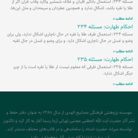
مسئله 233: استعمال بادگیر قلیان و غلاف شمشیر وکارد وقاب قرآن اگر از
طلا یا نقره باشد، اشکال ندارد و همچنین عطردان و سرمه‌دان و مثل این‌ها.
ادامه مطلب »
احکام طهارت: مسئله 234
مسئله 234: استعمال ظرف طلا یا نقره در حال ناچاری اشکال ندارد، ولی برای
وضو و غسل در حال ناچاری اشکال دارد، و برای وضو و غسل در حال تقیه
ادامه مطلب »
احکام طهارت: مسئله 235
مسئله 235: استعمال ظرفی که معلوم نیست از طلا یا نقره است یا از چیز
دیگر اشکال ندارد.
ادامه مطلب »
موسسه پژوهشی فرهنگی مصابیح الهدی از سال 1388 به عنوان دفتر حفظ و
نشر آثار حضرت آیت الله العظمی مجتبی تهرانی (ره) رسما آغاز به کار کرد و تاکنون
توانسته میراث حضرت استاد را ساماندهی و در قالب‌های مختلف منتشر کند.
این سایت تنها پایگاه رسمی آثار معظم‌له می‌باشد.