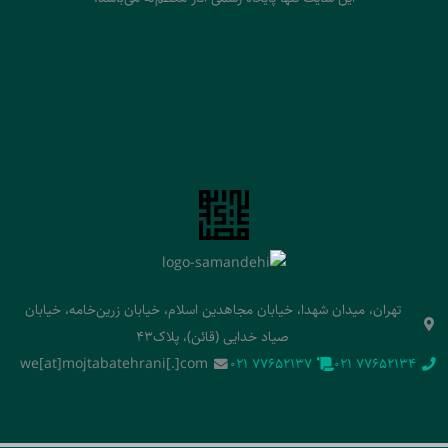
تهران، میدان شهدا، خیابان مجاهدین اسلام، خیابان زرین‌خامه، خیابان
صیاد خدایی (قائن)، پلاک43
we[at]mojtabatehrani[.]com
‭021 77652137‬
‭021 77652134‬