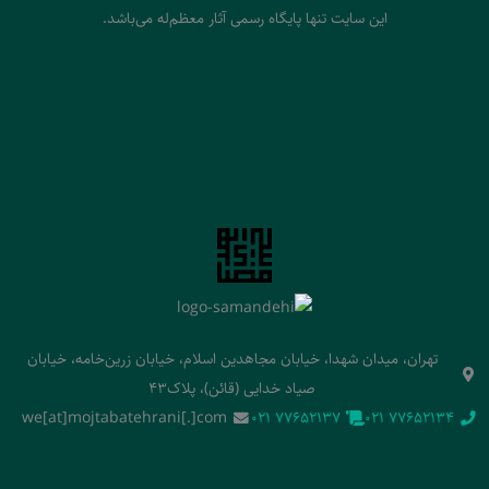
این سایت تنها پایگاه رسمی آثار معظم‌له می‌باشد.
تهران، میدان شهدا، خیابان مجاهدین اسلام، خیابان زرین‌خامه، خیابان
صیاد خدایی (قائن)، پلاک43
we[at]mojtabatehrani[.]com
‭021 77652137‬
‭021 77652134‬