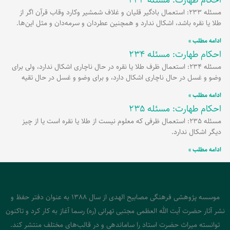
مسئله 233: استعمال بادگیر قلیان و غلاف شمشیر وکارد وقاب قرآن اگر از
طلا یا نقره باشد، اشکال ندارد و همچنین عطردان و سرمه‌دان و مثل این‌ها.
ادامه مطلب »
احکام طهارت: مسئله 234
مسئله 234: استعمال ظرف طلا یا نقره در حال ناچاری اشکال ندارد، ولی برای
وضو و غسل در حال ناچاری اشکال دارد، و برای وضو و غسل در حال تقیه
ادامه مطلب »
احکام طهارت: مسئله 235
مسئله 235: استعمال ظرفی که معلوم نیست از طلا یا نقره است یا از چیز
دیگر اشکال ندارد.
ادامه مطلب »
موسسه پژوهشی فرهنگی مصابیح الهدی از سال 1388 به عنوان دفتر حفظ و
نشر آثار حضرت آیت الله العظمی مجتبی تهرانی (ره) رسما آغاز به کار کرد و تاکنون
توانسته میراث حضرت استاد را ساماندهی و در قالب‌های مختلف منتشر کند.