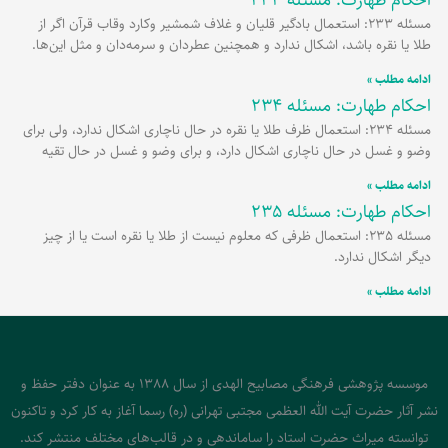
مسئله 233: استعمال بادگیر قلیان و غلاف شمشیر وکارد وقاب قرآن اگر از
طلا یا نقره باشد، اشکال ندارد و همچنین عطردان و سرمه‌دان و مثل این‌ها.
ادامه مطلب »
احکام طهارت: مسئله 234
مسئله 234: استعمال ظرف طلا یا نقره در حال ناچاری اشکال ندارد، ولی برای
وضو و غسل در حال ناچاری اشکال دارد، و برای وضو و غسل در حال تقیه
ادامه مطلب »
احکام طهارت: مسئله 235
مسئله 235: استعمال ظرفی که معلوم نیست از طلا یا نقره است یا از چیز
دیگر اشکال ندارد.
ادامه مطلب »
موسسه پژوهشی فرهنگی مصابیح الهدی از سال 1388 به عنوان دفتر حفظ و
نشر آثار حضرت آیت الله العظمی مجتبی تهرانی (ره) رسما آغاز به کار کرد و تاکنون
توانسته میراث حضرت استاد را ساماندهی و در قالب‌های مختلف منتشر کند.