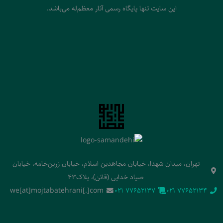
این سایت تنها پایگاه رسمی آثار معظم‌له می‌باشد.
تهران، میدان شهدا، خیابان مجاهدین اسلام، خیابان زرین‌خامه، خیابان
صیاد خدایی (قائن)، پلاک43
we[at]mojtabatehrani[.]com
‭021 77652137‬
‭021 77652134‬