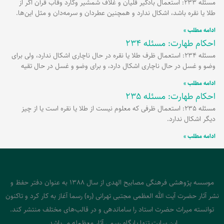
مسئله 233: استعمال بادگیر قلیان و غلاف شمشیر وکارد وقاب قرآن اگر از
طلا یا نقره باشد، اشکال ندارد و همچنین عطردان و سرمه‌دان و مثل این‌ها.
ادامه مطلب »
احکام طهارت: مسئله 234
مسئله 234: استعمال ظرف طلا یا نقره در حال ناچاری اشکال ندارد، ولی برای
وضو و غسل در حال ناچاری اشکال دارد، و برای وضو و غسل در حال تقیه
ادامه مطلب »
احکام طهارت: مسئله 235
مسئله 235: استعمال ظرفی که معلوم نیست از طلا یا نقره است یا از چیز
دیگر اشکال ندارد.
ادامه مطلب »
موسسه پژوهشی فرهنگی مصابیح الهدی از سال 1388 به عنوان دفتر حفظ و
نشر آثار حضرت آیت الله العظمی مجتبی تهرانی (ره) رسما آغاز به کار کرد و تاکنون
توانسته میراث حضرت استاد را ساماندهی و در قالب‌های مختلف منتشر کند.
این سایت تنها پایگاه رسمی آثار معظم‌له می‌باشد.