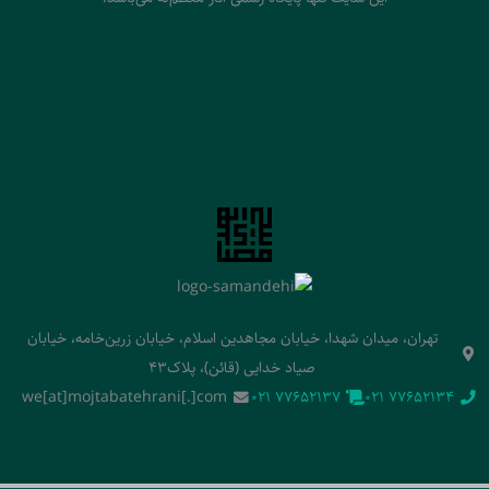
تهران، میدان شهدا، خیابان مجاهدین اسلام، خیابان زرین‌خامه، خیابان
صیاد خدایی (قائن)، پلاک43
we[at]mojtabatehrani[.]com
‭021 77652137‬
‭021 77652134‬