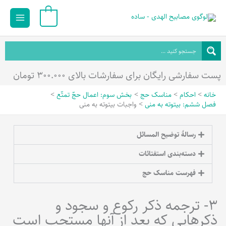
رش
Main
0
ه
Menu
حتوا
پست سفارشی رایگان برای سفارشات بالای ۳۰۰.۰۰۰ تومان
خانه
احکام
مناسک حج
بخش سوم: اعمال حجّ تمتّع
فصل ششم: بیتوته به منی
واجبات بیتوته به منی
رسالۀ توضیح المسائل
دسته‌بندی استفتائات
فهرست مناسک حج
3- ترجمه ذکر رکوع و سجود و
ذکرهایی که بعد از آنها مستحب است