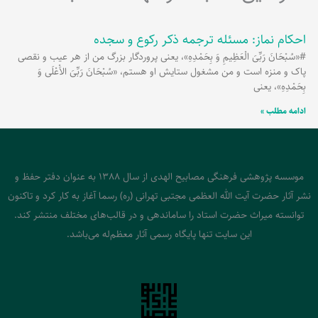
احکام نماز: مسئله ترجمه ذکر رکوع و سجده
#«سُبْحَانَ رَبِّیَ الْعَظِیمِ وَ بِحَمْدِهِ»، یعنی پروردگار بزرگ من از هر عیب و نقصی
پاک و منزه است و من مشغول ستایش او هستم، «سُبْحَانَ رَبِّیَ الاَْعْلَی وَ
بِحَمْدِهِ»، یعنی
ادامه مطلب »
موسسه پژوهشی فرهنگی مصابیح الهدی از سال 1388 به عنوان دفتر حفظ و
نشر آثار حضرت آیت الله العظمی مجتبی تهرانی (ره) رسما آغاز به کار کرد و تاکنون
توانسته میراث حضرت استاد را ساماندهی و در قالب‌های مختلف منتشر کند.
این سایت تنها پایگاه رسمی آثار معظم‌له می‌باشد.