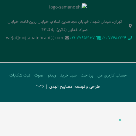
تهران، میدان شهدا، خیابان مجاهدین اسلام، خیابان زرین‌خامه، خیابان
صیاد خدایی (قائن)، پلاک43
we[at]mojtabatehrani[.]com
‭021 77652137‬
‭021 77652134‬
حساب کاربری من
پرداخت
سبد خرید
ویدئو
صوت
ثبت شکایات
طراحی و توسعه: مصابیح الهدی | 2026