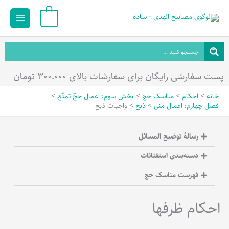
رش
Main
0
ه
Menu
حتوا
پست سفارشی رایگان برای سفارشات بالای ۳۰۰.۰۰۰ تومان
خانه
احکام
مناسک حج
بخش سوم: اعمال حجّ تمتّع
فصل چهارم: اعمال منی
ذبح
واجبات ذبح
رسالۀ توضیح المسائل
دسته‌بندی استفتائات
فهرست مناسک حج
احکام ظرفها