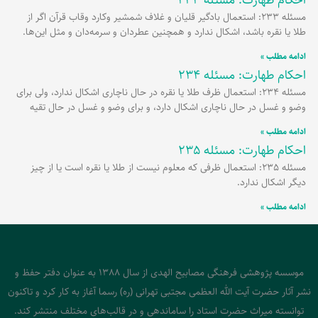
مسئله 233: استعمال بادگیر قلیان و غلاف شمشیر وکارد وقاب قرآن اگر از
طلا یا نقره باشد، اشکال ندارد و همچنین عطردان و سرمه‌دان و مثل این‌ها.
ادامه مطلب »
احکام طهارت: مسئله 234
مسئله 234: استعمال ظرف طلا یا نقره در حال ناچاری اشکال ندارد، ولی برای
وضو و غسل در حال ناچاری اشکال دارد، و برای وضو و غسل در حال تقیه
ادامه مطلب »
احکام طهارت: مسئله 235
مسئله 235: استعمال ظرفی که معلوم نیست از طلا یا نقره است یا از چیز
دیگر اشکال ندارد.
ادامه مطلب »
موسسه پژوهشی فرهنگی مصابیح الهدی از سال 1388 به عنوان دفتر حفظ و
نشر آثار حضرت آیت الله العظمی مجتبی تهرانی (ره) رسما آغاز به کار کرد و تاکنون
توانسته میراث حضرت استاد را ساماندهی و در قالب‌های مختلف منتشر کند.