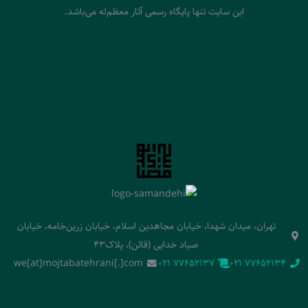
این سایت تنها پایگاه رسمی آثار معظم‌له می‌باشد.
تهران، میدان شهدا، خیابان مجاهدین اسلام، خیابان زرین‌خامه، خیابان
صیاد خدایی (قائن)، پلاک43
we[at]mojtabatehrani[.]com
‭021 77652137‬
‭021 77652134‬