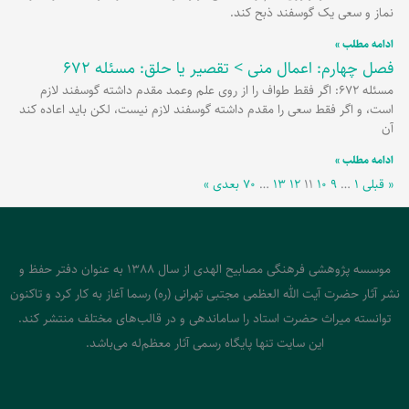
نماز و سعی یک گوسفند ذبح کند.
ادامه مطلب »
فصل چهارم: اعمال منی > تقصیر یا حلق: مسئله 672
مسئله 672: اگر فقط طواف را از روی علم وعمد مقدم داشته گوسفند لازم
است، و اگر فقط سعی را مقدم داشته گوسفند لازم نیست، لکن باید اعاده کند
آن
ادامه مطلب »
« قبلی
۱
…
۹
۱۰
۱۱
۱۲
۱۳
…
۷۰
بعدی »
موسسه پژوهشی فرهنگی مصابیح الهدی از سال 1388 به عنوان دفتر حفظ و
نشر آثار حضرت آیت الله العظمی مجتبی تهرانی (ره) رسما آغاز به کار کرد و تاکنون
توانسته میراث حضرت استاد را ساماندهی و در قالب‌های مختلف منتشر کند.
این سایت تنها پایگاه رسمی آثار معظم‌له می‌باشد.