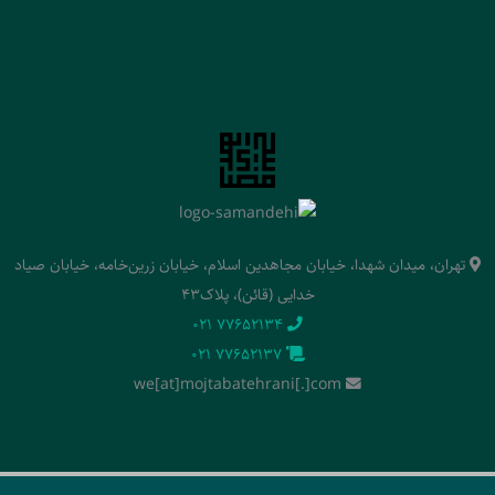
تهران، میدان شهدا، خیابان مجاهدین اسلام، خیابان زرین‌خامه، خیابان صیاد
خدایی (قائن)، پلاک43
‭021 77652134‬
‭021 77652137‬
we[at]mojtabatehrani[.]com