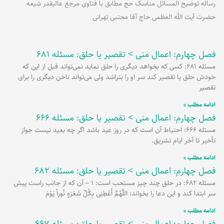
رساله توضیح المسائل مناسک حج مطابق با فتاوی مرجع عالیقدر شیعه
حضرت آیت الله العظمی حاج آقا مجتبی تهرانی
فصل چهارم: اعمال منی > تقصیر یا حلق: مسئله 681
برگه
برگه
برگه
برگه
برگه
برگه
برگه
مسئله 681: کسی که بخواهد دیگری را حلق نماید نمی‌تواند قبل از این که
خودش حلق یا تقصیر کند سر او را بتراشد ولی می‌تواند ناخن دیگری را برای
تقصیر
ادامه مطلب »
فصل چهارم: اعمال منی > تقصیر یا حلق: مسئله 666
مسئله 666: احتیاط آن است که در روز عید باشد اگر چه بعید نیست جواز
تأخیر تا آخر ایام تشریق.
ادامه مطلب »
فصل چهارم: اعمال منی > تقصیر یا حلق: مسئله 682
مسئله 682: در حلق چند چیز مستحب است: 1 – آن که از جانب راست پیش
سر ابتدا کند و این دعا را بخواند: اللَّهُمَّ أَعْطِنِی بِکُلِّ شَعْرَهٍ نُوراً یَوْمَ
ادامه مطلب »
فصل چهارم: اعمال منی > تقصیر یا حلق: مسئله 667