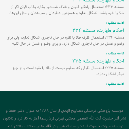
مسئله 233: استعمال بادگیر قلیان و غلاف شمشیر وکارد وقاب قرآن اگر از
طلا یا نقره باشد، اشکال ندارد و همچنین عطردان و سرمه‌دان و مثل این‌ها.
ادامه مطلب »
احکام طهارت: مسئله 234
مسئله 234: استعمال ظرف طلا یا نقره در حال ناچاری اشکال ندارد، ولی برای
وضو و غسل در حال ناچاری اشکال دارد، و برای وضو و غسل در حال تقیه
ادامه مطلب »
احکام طهارت: مسئله 235
مسئله 235: استعمال ظرفی که معلوم نیست از طلا یا نقره است یا از چیز
دیگر اشکال ندارد.
ادامه مطلب »
موسسه پژوهشی فرهنگی مصابیح الهدی از سال 1388 به عنوان دفتر حفظ و
نشر آثار حضرت آیت الله العظمی مجتبی تهرانی (ره) رسما آغاز به کار کرد و تاکنون
توانسته میراث حضرت استاد را ساماندهی و در قالب‌های مختلف منتشر کند.