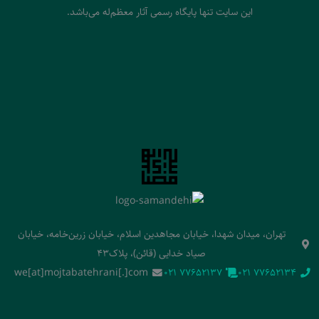
این سایت تنها پایگاه رسمی آثار معظم‌له می‌باشد.
تهران، میدان شهدا، خیابان مجاهدین اسلام، خیابان زرین‌خامه، خیابان
صیاد خدایی (قائن)، پلاک43
we[at]mojtabatehrani[.]com
‭021 77652137‬
‭021 77652134‬