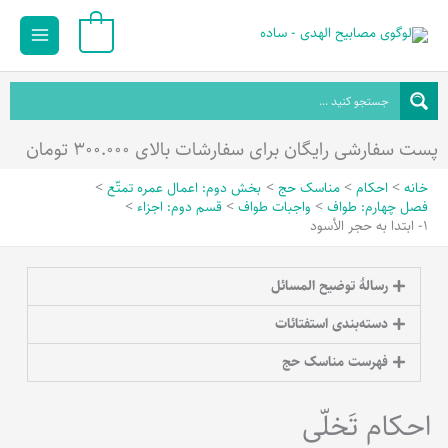
رش
Main
0
ه
Menu
حتوا
پست سفارشی رایگان برای سفارشات بالای ۳۰۰.۰۰۰ تومان
خانه
احکام
مناسک حج
بخش دوم: اعمال عمره تمتّع
فصل چهارم: طواف
واجبات طواف
قسم دوم: اجزاء
1- ابتدا به حجر الأسود
رسالۀ توضیح المسائل
دسته‌بندی استفتائات
فهرست مناسک حج
احکام تَخلّی