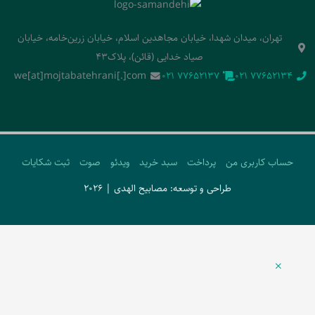
تهران، میدان شهدا، خیابان مجاهدین اسلام، خیابان زرین‌خامه، خیابان
صیاد خدایی (قائن)، پلاک43
we[at]mojtabatehrani[.]com
‭021 77652137‬
‭021 77652134‬
حساب کاربری من
پرداخت
سبد خرید
ویدئو
صوت
ثبت شکایات
طراحی و توسعه: مصابیح الهدی | 2026