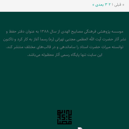
« قبلی
۱
۲
۳
بعدی »
موسسه پژوهشی فرهنگی مصابیح الهدی از سال 1388 به عنوان دفتر حفظ و
نشر آثار حضرت آیت الله العظمی مجتبی تهرانی (ره) رسما آغاز به کار کرد و تاکنون
توانسته میراث حضرت استاد را ساماندهی و در قالب‌های مختلف منتشر کند.
این سایت تنها پایگاه رسمی آثار معظم‌له می‌باشد.