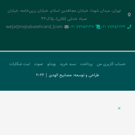
تهران، میدان شهدا، خیابان مجاهدین اسلام، خیابان زرین‌خامه، خیابان
صیاد خدایی (قائن)، پلاک43
we[at]mojtabatehrani[.]com
‭021 77652137‬
‭021 77652134‬
حساب کاربری من
پرداخت
سبد خرید
ویدئو
صوت
ثبت شکایات
طراحی و توسعه: مصابیح الهدی | 2026