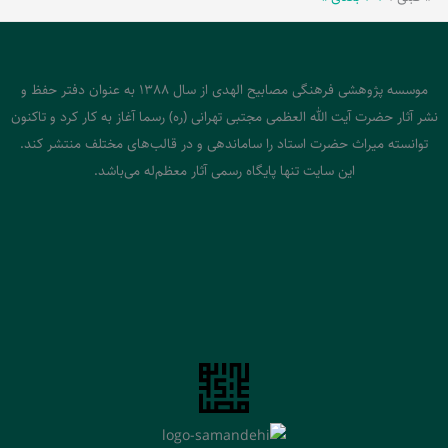
موسسه پژوهشی فرهنگی مصابیح الهدی از سال 1388 به عنوان دفتر حفظ و
نشر آثار حضرت آیت الله العظمی مجتبی تهرانی (ره) رسما آغاز به کار کرد و تاکنون
توانسته میراث حضرت استاد را ساماندهی و در قالب‌های مختلف منتشر کند.
این سایت تنها پایگاه رسمی آثار معظم‌له می‌باشد.