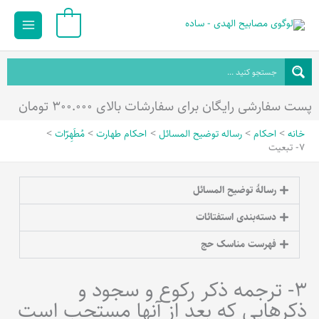
رش
Main
0
ه
Menu
حتوا
پست سفارشی رایگان برای سفارشات بالای ۳۰۰.۰۰۰ تومان
خانه
احکام
رساله توضیح المسائل
احکام طهارت
مُطَهِرّات
7- تبعیت
رسالۀ توضیح المسائل
دسته‌بندی استفتائات
فهرست مناسک حج
3- ترجمه ذکر رکوع و سجود و
ذکرهایی که بعد از آنها مستحب است