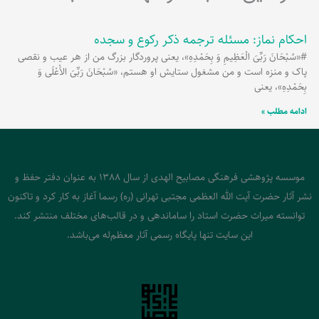
احکام نماز: مسئله ترجمه ذکر رکوع و سجده
#«سُبْحَانَ رَبِّیَ الْعَظِیمِ وَ بِحَمْدِهِ»، یعنی پروردگار بزرگ من از هر عیب و نقصی
پاک و منزه است و من مشغول ستایش او هستم، «سُبْحَانَ رَبِّیَ الاَْعْلَی وَ
بِحَمْدِهِ»، یعنی
ادامه مطلب »
موسسه پژوهشی فرهنگی مصابیح الهدی از سال 1388 به عنوان دفتر حفظ و
نشر آثار حضرت آیت الله العظمی مجتبی تهرانی (ره) رسما آغاز به کار کرد و تاکنون
توانسته میراث حضرت استاد را ساماندهی و در قالب‌های مختلف منتشر کند.
این سایت تنها پایگاه رسمی آثار معظم‌له می‌باشد.