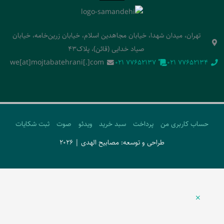
تهران، میدان شهدا، خیابان مجاهدین اسلام، خیابان زرین‌خامه، خیابان
صیاد خدایی (قائن)، پلاک43
we[at]mojtabatehrani[.]com
‭021 77652137‬
‭021 77652134‬
حساب کاربری من
پرداخت
سبد خرید
ویدئو
صوت
ثبت شکایات
طراحی و توسعه: مصابیح الهدی | 2026