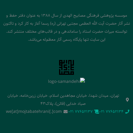
موسسه پژوهشی فرهنگی مصابیح الهدی از سال 1388 به عنوان دفتر حفظ و
نشر آثار حضرت آیت الله العظمی مجتبی تهرانی (ره) رسما آغاز به کار کرد و تاکنون
توانسته میراث حضرت استاد را ساماندهی و در قالب‌های مختلف منتشر کند.
این سایت تنها پایگاه رسمی آثار معظم‌له می‌باشد.
تهران، میدان شهدا، خیابان مجاهدین اسلام، خیابان زرین‌خامه، خیابان
صیاد خدایی (قائن)، پلاک43
we[at]mojtabatehrani[.]com
‭021 77652137‬
‭021 77652134‬