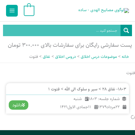
رش
Main
0
ه
Menu
حتوا
پست سفارشی رایگان برای سفارشات بالای ۳۰۰.۰۰۰ تومان
خانه
موضوعات درس اخلاق
دروس اخلاق
نفاق
فتوت
فتوت
1803- نفاق 28 > سیر و سلوک الی الله > فتوت 1
شماره جلسه: 1803
شنبه
دانلود
22
مرداد
1379
11
جمادی الاول
1421