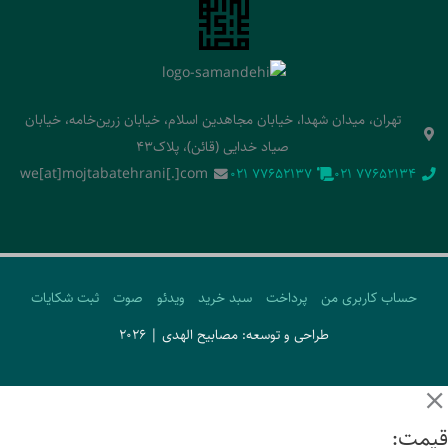
تهران، میدان شهدا، خیابان مجاهدین اسلام، خیابان زرین‌خامه، خیابان
صیاد خدایی (قائن)، پلاک43
we[at]mojtabatehrani[.]com
‭021 77652137‬
‭021 77652134‬
حساب کاربری من
پرداخت
سبد خرید
ویدئو
صوت
ثبت شکایات
طراحی و توسعه: مصابیح الهدی | 2026
قیمت: