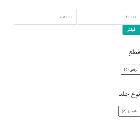
فیلتر
قطع
رقعی
(5)
نوع جلد
شومیز
(5)