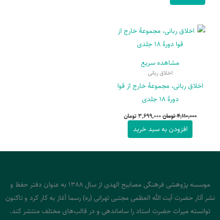
Current
Original
price
price
is:
was:
4,110,000 تومان.
3,699,000 تومان.
مشاهده سریع
اخلاق ربانی
اخلاق ربانی، مجموعۀ خارج از قوا
دورۀ 18 جلدی
4,110,000
تومان
3,699,000
تومان
افزودن به سبد خرید
موسسه پژوهشی فرهنگی مصابیح الهدی از سال 1388 به عنوان دفتر حفظ و
نشر آثار حضرت آیت الله العظمی مجتبی تهرانی (ره) رسما آغاز به کار کرد و تاکنون
توانسته میراث حضرت استاد را ساماندهی و در قالب‌های مختلف منتشر کند.