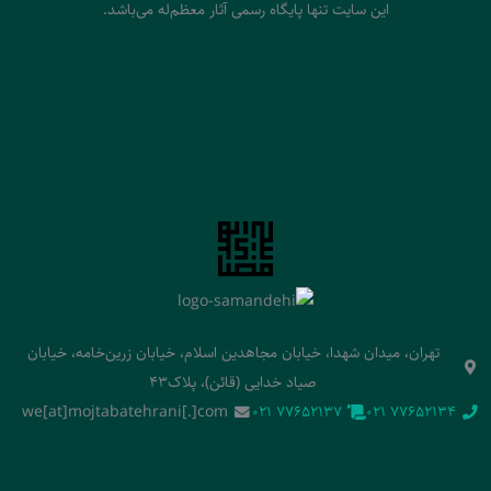
این سایت تنها پایگاه رسمی آثار معظم‌له می‌باشد.
تهران، میدان شهدا، خیابان مجاهدین اسلام، خیابان زرین‌خامه، خیابان
صیاد خدایی (قائن)، پلاک43
we[at]mojtabatehrani[.]com
‭021 77652137‬
‭021 77652134‬