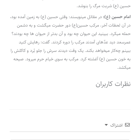
حسین (ع) شربت مرگ را بنوشد.
امام حسین (ع):
در مقاتل می‎نویسند: وقتی حسین (ع) به زمین آمده بود،
در آن لحظات آخر، مرکب حسین(ع) دور حضرت می‎گشت و به دشمن
حمله می‎کرد. ببینید این حیوان چه بود و آن بدتر از حیوان ها چه بودند؟
عمر‌سعد دید عدّه‎ای آمدند مرکب را دوره کردند. گفت: رهایش کنید
ببینم چه‌کار می‎خواهد بکند. یک وقت دیدند سرش را جلو بُرد و کاکلش را
به خون حسین (ع) آغشته کرد. مرکب به سوی خیام حرم می‎رود. صیحه
می‎کشد.
نظرات کاربران
اشتراک