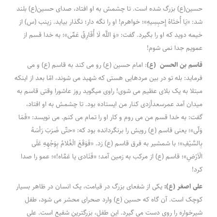
حسین(ع) بزرگ شده است. تا چشمش به او افتاد، صدای حسین(ع) بلند
شد: «یَا أُختَاهُ إِحبِسِیهِ»؛ خواهرم! او را نگه دار؛ نگذار بیاید. زینب (س) از
خیمه دوید که او را بگیرد. گفت: «وَ اللَّه لَا أُفَارِقُ عَمِّی»؛ به خدا قسم از
عمویم جدا نمی شوم!
قاسم بن الحسن (ع)
: امام حسین (ع) رو می کند به قاسم (ع) و می
فرماید: بله تو در بین مردهایی هستی که شهید می شوند، امّا بعد از اینکه
مبتلا به یک بلای عظیم می شوی! راوی میگوید روز عاشورا وقتی قاسم به
میدان آمد عمر‌سعدأزدی کنار من ایستاده بود. تا چشمش به او افتاد،
گفت: به خدا قسم من می روم و کار او را تمام می کنم. می نویسد: «فَمَا
وَلّی»؛ یعنی قاسم (ع) رویش را برنگردانده بود که: «حتّی ضَرَبَ رَأسَهُ
بِالسَّیْفِ»؛ با شمشیر به فرق قاسم (ع) زد. «فَوَقَعَ الْغُلامُ بِوَجْهِهِ عَلَی
الْاَرْضِ»؛ قاسم (ع) از مرکب به زمین آمد؛ «فَنَادی یا عَمَّاه!»؛ عمو را صدا
کرد!
علی اصغر (ع):
یکی از شفعای بزرگ در قیامت، یک انسان در ظاهر بسیار
کوچک است. آن گاه که حسین (ع) وارد صحرای محشر می شود، طفل
شیرخواره را روی دست می گیرد. این طفل، بزرگترین شفیع است. علی