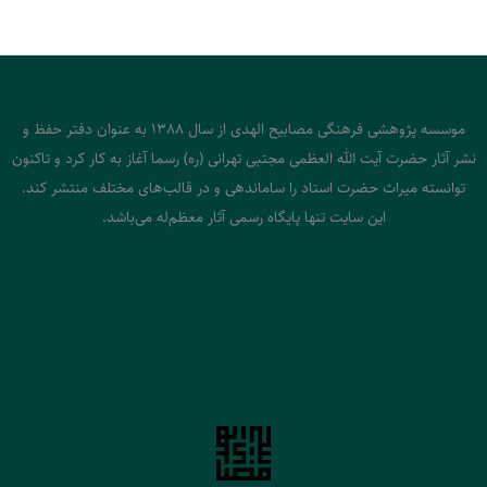
موسسه پژوهشی فرهنگی مصابیح الهدی از سال 1388 به عنوان دفتر حفظ و
نشر آثار حضرت آیت الله العظمی مجتبی تهرانی (ره) رسما آغاز به کار کرد و تاکنون
توانسته میراث حضرت استاد را ساماندهی و در قالب‌های مختلف منتشر کند.
این سایت تنها پایگاه رسمی آثار معظم‌له می‌باشد.