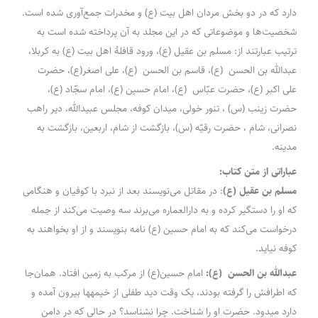
دارد که در دو بخش مردان اهل بیت (ع) و مخدرات جمع‌آوری شده است.
شخصیت‌ها و موضوعاتی که در این مجلد به آن پرداخته شده است به
ترتیب عبارتند از: مسلم بن عقیل (ع)، ورود قافلۀ اهل بیت (ع) به کربلا،
عبدالله بن الحسن (ع)، قاسم بن الحسن (ع)، علی اصغر(ع)، حضرت
علی اکبر (ع)، حضرت عبّاس (ع)، امام حسین (ع)، امام سجّاد (ع)،
حضرت زینب (س) ، تنور خولی، میدان کوفه، مجلس عبیدالله، دیر راهب
نصرانی، شام ، حضرت رقیّه (س)، بازگشت از شام، اربعین، بازگشت به
مدینه.
عباراتی از متن کتاب:
مسلم بن عقیل (ع)
: در مقاتل می‌نویسند بعد از نبرد با کوفیان و هنگامی
که او را دستگیر کرده و به دارالعماره می‌برند سه وصیت می‌کند از جمله
درخواست می‌کند که به امام حسین (ع) نامه بنویسند و از او بخواهند به
کوفه نیاید.
عبدالله بن الحسن (ع):
امام حسین(ع) از مرکب به زمین افتاد. همان‌جا
که اطرافش را گرفته بودند، یک وقت دید طفلی از خیمه‎ها بیرون آمده و
دارد می‎دود. حضرت او را شناخت. چرا نشناسد؟ در حالی که در دامن