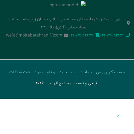
تهران، میدان شهدا، خیابان مجاهدین اسلام، خیابان زرین‌خامه، خیابان
صیاد خدایی (قائن)، پلاک43
we[at]mojtabatehrani[.]com
‭021 77652137‬
‭021 77652134‬
حساب کاربری من
پرداخت
سبد خرید
ویدئو
صوت
ثبت شکایات
طراحی و توسعه: مصابیح الهدی | 2026