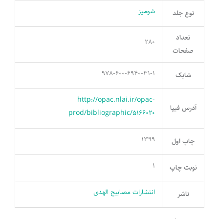
شومیز
نوع جلد
تعداد
280
صفحات
978-600-6940-31-1
شابک
http://opac.nlai.ir/opac-
آدرس فیپا
prod/bibliographic/5166020
1399
چاپ اول
1
نوبت چاپ
انتشارات مصابیح الهدی
ناشر