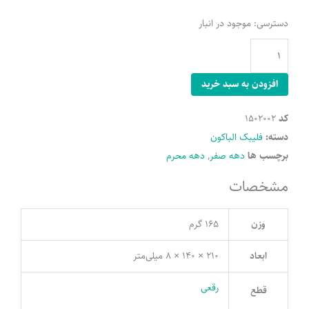
توسلات
دسترسی:
موجود در انبار
خاندان
سید
الشهدا
افزودن به سبد خرید
عدد
کد
1502002
دسته:
فلیبک الباکون
برچسب ها
دهه صفر
,
دهه محرم
مشخصات
وزن
165 گرم
ابعاد
210 × 140 × 8 میلی‌متر
رقعی
قطع