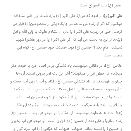
اصغر (ع) باب الحوائج است.
علی اکبر(ع):
از آنچه که دربارۀ علی اکبر (ع) وارد شده، این طور استفاده
می‎کنیم که اگر او زنده می ماند، در جایگاه یکی از معصومین(ع) قرار می
گرفت. حتّی در زیارت علی اکبر (ع) دارد: «السّلام عَلَیک یا وَلِیّ الله وَ ابنَ
وَلِیّه». از این به دست می آید که اگر علی اکبر (ع) در روز عاشورا شهید
نمی‎شد، امامِ بعد از حسین (ع)‎ بود. جملات خود حسین (ع) گواه این
مطلب است.
عبّاس (ع):
در مقاتل می‎نویسند یاد تشنگی برادر افتاد. من با خودم فکر
می‎کردم که چطور این را می‎گویند؟ آخر این یک امر درونی است. آن ها
چطوری فهمیدند که یاد تشنگی حسین (ع) افتاد و آب را روی آب ریخت و
از آن نخورد. ابومخنف مطلبی را نقل می‎کند که گویای این است. می‎گوید:
دیدند وقتی حضرت مشک را پر از آب کرد و از شریعه بیرون آمد، دارد
جملاتی را بلند بلند می‎گوید. دیدند خطاب به خودش می‎گوید: ای عبّاس
(ع)! -حالا همه دارند می‎شنوند- ای عبّاس! تو می‎خواهی بعد از حسین (ع)
زنده بمانی! زندگی بعد از حسین (ع) خواری است. تو می‎خواهی آب بخوری
و حسین (ع) تشنه بماند! هیهات، هیهات که عبّاس (ع) آب سرد گوارا و