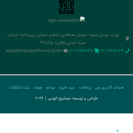
تهران، میدان شهدا، خیابان مجاهدین اسلام، خیابان زرین‌خامه، خیابان
صیاد خدایی (قائن)، پلاک43
we[at]mojtabatehrani[.]com
‭021 77652137‬
‭021 77652134‬
حساب کاربری من
پرداخت
سبد خرید
ویدئو
صوت
ثبت شکایات
طراحی و توسعه: مصابیح الهدی | 2026