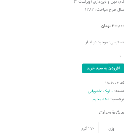
نام: دین و دین‌داری (ویراست 2)
سال طرح مباحث: 1383
300,000
تومان
دین
دسترسی:
موجود در انبار
و
دینداری
عدد
افزودن به سبد خرید
کد
1506004
دسته:
سلوک عاشورایی
برچسب:
دهه محرم
مشخصات
وزن
270 گرم