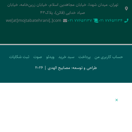
تهران، میدان شهدا، خیابان مجاهدین اسلام، خیابان زرین‌خامه، خیابان
صیاد خدایی (قائن)، پلاک43
we[at]mojtabatehrani[.]com
‭021 77652137‬
‭021 77652134‬
حساب کاربری من
پرداخت
سبد خرید
ویدئو
صوت
ثبت شکایات
طراحی و توسعه: مصابیح الهدی | 2026