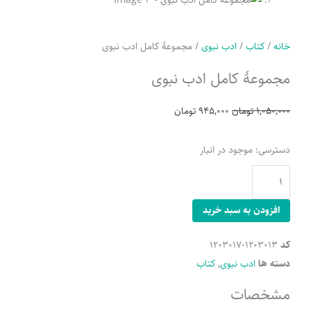
خانه
/
کتاب
/
ادب نبوی
/ مجموعۀ کامل ادب نبوی
مجموعۀ کامل ادب نبوی
Current
Original
1,050,000
تومان
945,000
تومان
price
price
is:
was:
مجموعۀ
دسترسی:
موجود در انبار
1,050,000 تومان.
945,000 تومان.
کامل
ادب
نبوی
افزودن به سبد خرید
عدد
کد
1203013-1203017
دسته ها
ادب نبوی
,
کتاب
مشخصات