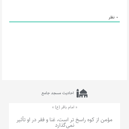
0
نظر
احادیث مسجد جامع
« امام باقر (ع) »
مؤمن از کوه راسخ تر است، غنا و فقر در او تأثیر
نمی‌گذارد