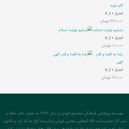
گام توبه
امتیاز
0
از 5
380,000
تومان
تسلیم نهایت اسلام
امتیاز
0
از 5
100,000
تومان
رضا به قضا و قدر
الهی
امتیاز
0
از 5
160,000
تومان
موسسه پژوهشی فرهنگی مصابیح الهدی از سال 1388 به عنوان دفتر حفظ و
نشر آثار حضرت آیت الله العظمی مجتبی تهرانی (ره) رسما آغاز به کار کرد و تاکنون
توانسته میراث حضرت استاد را ساماندهی و در قالب‌های مختلف منتشر کند.