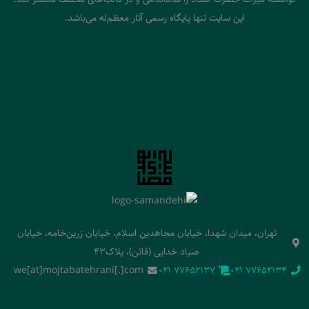
این سایت تنها پایگاه رسمی آثار معظم‌له می‌باشد.
تهران، میدان شهدا، خیابان مجاهدین اسلام، خیابان زرین‌خامه، خیابان
صیاد خدایی (قائن)، پلاک43
we[at]mojtabatehrani[.]com
‭021 77652137‬
‭021 77652134‬