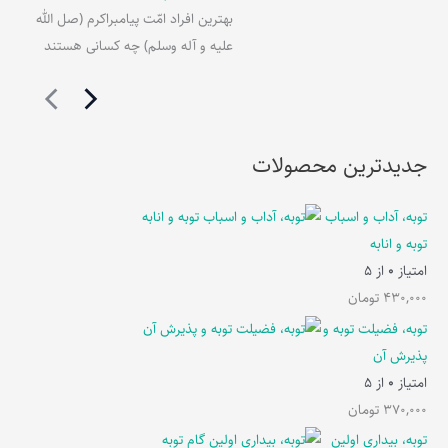
بهترین افراد امّت پیامبراکرم (صل الله
علیه و آله وسلم) چه کسانی هستند
جدیدترین محصولات
توبه، آداب و اسباب
توبه و انابه
امتیاز
0
از 5
430,000
تومان
توبه، فضیلت توبه و
پذیرش آن
امتیاز
0
از 5
370,000
تومان
توبه، بیداری اولین