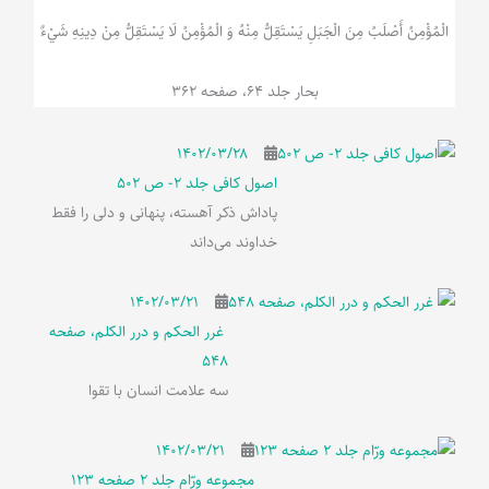
الْمُؤْمِنُ‌ أَصْلَبُ‌ مِنَ‌ الْجَبَلِ‌ یَسْتَقِلُّ مِنْهُ وَ الْمُؤْمِنُ لَا يَسْتَقِلُّ مِنْ دِينِهِ شَيْ‌ءٌ
بحار جلد 64، صفحه 362
۱۴۰۲/۰۳/۲۸
اصول کافی جلد 2- ص 502
پاداش ذکر آهسته، پنهانی و دلی را فقط
خداوند می‌داند
۱۴۰۲/۰۳/۲۱
غرر الحکم و درر الکلم، صفحه
548
سه علامت انسان با تقوا
۱۴۰۲/۰۳/۲۱
مجموعه ورّام جلد 2 صفحه 123