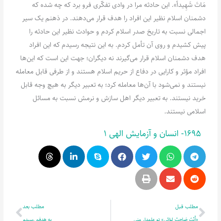
مَاتَ شَهِیداً». این حادثه مرا در وادی تفکّری فرو برد که چه شده که
دشمنان اسلام نظیر این افراد را هدف قرار می‌دهند. در ذهنم یک سیر
اجمالی نسبت‌ به تاریخ صدر اسلام کردم و حوادث نظیر این حادثه را
پیش کشیدم و روی آن تأمل کردم. به این نتیجه رسیدم که این افراد
هدف دشمنان اسلام قرار می‌گیرند نه دیگران؛ جهت این است که این‌ها
افراد مؤثر و کارایی در دفاع از حریم اسلام هستند و از طرفی قابل معامله
نیستند و نمی‌شود با آن‌ها معامله کرد؛ به تعبیر دیگر به هیچ وجه قابل
خرید نیستند. به تعبیر دیگر اهل سازش و نرمش نسبت‌ به مسائل
اسلامی نیستند.
1695- انسان و آزمایش الهی 1
قبلی
بعدی
مطلب قبل
مطلب بعد
«أَنْتَ صَاحِبُ لِوَائِی» تو علمدار منی
به هدفم رسیدم