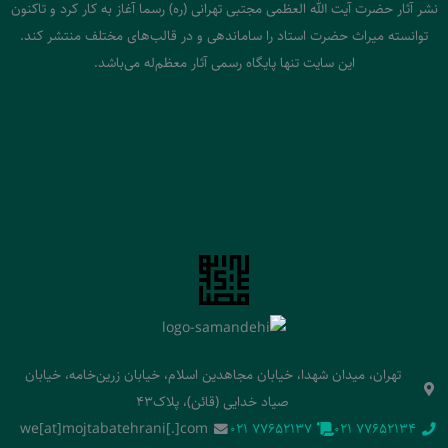
نشر آثار حضرت آیت الله العظمی مجتبی تهرانی (ره) رسما آغاز به کار کرد و تاکنون
توانسته میراث حضرت استاد را ساماندهی و در قالب‌های مختلف منتشر کند.
این سایت تنها پایگاه رسمی آثار معظم‌له می‌باشد.
تهران، میدان شهدا، خیابان مجاهدین اسلام، خیابان زرین‌خامه، خیابان
صیاد خدایی (قائن)، پلاک43
we[at]mojtabatehrani[.]com
‭021 77652137‬
‭021 77652134‬