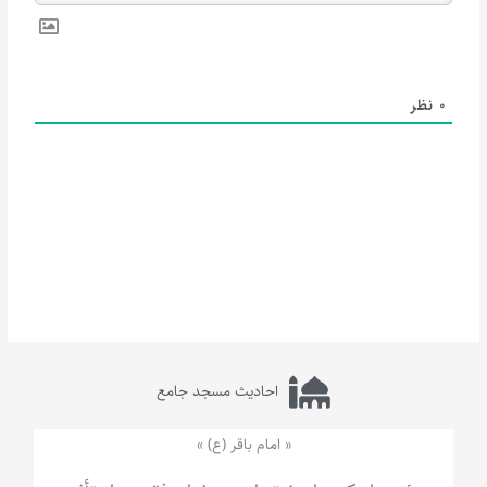
0
نظر
احادیث مسجد جامع
« امام باقر (ع) »