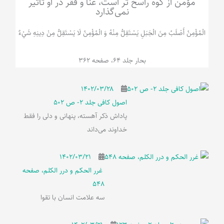
مؤمن از کوه راسخ تر است، غنا و فقر در او تأثیر
نمی‌گذارد
الْمُؤْمِنُ‌ أَصْلَبُ‌ مِنَ‌ الْجَبَلِ‌ یَسْتَقِلُّ مِنْهُ وَ الْمُؤْمِنُ لَا يَسْتَقِلُّ مِنْ دِينِهِ شَيْ‌ءٌ
بحار جلد 64، صفحه 362
۱۴۰۲/۰۳/۲۸
اصول کافی جلد 2- ص 502
پاداش ذکر آهسته، پنهانی و دلی را فقط
خداوند می‌داند
۱۴۰۲/۰۳/۲۱
غرر الحکم و درر الکلم، صفحه
548
سه علامت انسان با تقوا