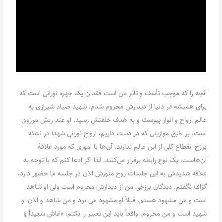
آنچه را که موجب تأسف و تأثر من است فقدان یک چهره نورانی است که
برای همیشه در دنیا از دیدارش محروم شدم. شهید صیاد شیرازی به
عالم ارواح و انوار پیوست و به هدف خلقتش رسید. او عند ربش مرزوق
است. بر طبق موازینی که در دست داریم، ارواح نورانی شهدا در نشئه
برزخ انقطاع کلی از این عالم ندارند. آن‌ها با اموری که مورد علاقۀ
آن‌هاست، یک نوع رابطه برقرار می‌کنند. لذا اگر ادعا کنم که با توجه به
علاقه شدیدش به این جلسات روح منورش الان در جلسه ما حضور دارد،
گزاف نگفتم. دیدگان برزخی من از دیدارش محروم است ولی او شاهد
است و من مشهود هستم. قبلاً او مشهود من بود و من شاهد و الان او
شهید است و من محروم. واقعاً باید این تعبیر را بکنم: «عَاشَ سَعِیداً وَ