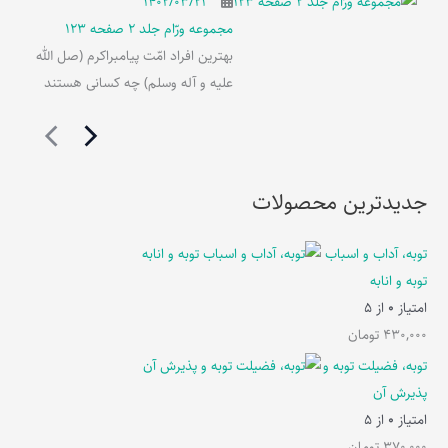
۱۴۰۲/۰۳/۲۱
مجموعه ورّام جلد 2 صفحه 123
بهترین افراد امّت پیامبراکرم (صل الله
علیه و آله وسلم) چه کسانی هستند
جدیدترین محصولات
توبه، آداب و اسباب
توبه و انابه
امتیاز
0
از 5
430,000
تومان
توبه، فضیلت توبه و
پذیرش آن
امتیاز
0
از 5
370,000
تومان