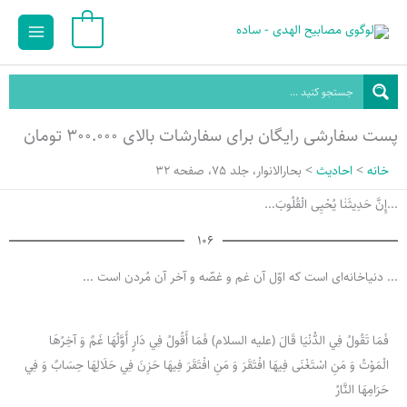
رش
Main
0
ه
Menu
حتوا
پست سفارشی رایگان برای سفارشات بالای ۳۰۰.۰۰۰ تومان
خانه
احادیث
بحارالانوار، جلد 75، صفحه 32
...إِنَّ حَدِيثَنٰا یُحْیِی الْقُلُوبَ...
106
... دنیاخانه‌ای است که اوّل آن غم و غصّه و آخر آن مُردن است ...
فَمَا تَقُولُ فِي الدُّنْيَا قَالَ (علیه السلام) فَمَا أَقُولُ‌ فِي‌ دَارٍ أَوَّلُهَا غَمٌ‌ وَ آخِرُهَا
الْمَوْتُ وَ مَنِ اسْتَغْنَى فِيهَا افْتَقَرَ وَ مَنِ افْتَقَرَ فِيهَا حَزِنَ فِي حَلَالِهَا حِسَابٌ وَ فِي
حَرَامِهَا النَّارُ