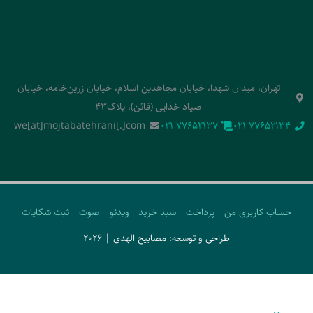
تهران، میدان شهدا، خیابان مجاهدین اسلام، خیابان زرین‌خامه، خیابان
صیاد خدایی (قائن)، پلاک43
we[at]mojtabatehrani[.]com
‭021 77652137‬
‭021 77652134‬
حساب کاربری من
پرداخت
سبد خرید
ویدئو
صوت
ثبت شکایات
طراحی و توسعه: مصابیح الهدی | 2026