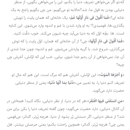
که،تو اگر می‌خواهی تعریف دنیا را بکنم، این را می‌خواهی بگویی، از منظر
دنیایی بودن به قول ما، شد؟حالابه تو می‌گویم. من چی بگویم راجع به یک
خانه ای؟«
فَمَا أَقُولُ‌ فِی‌ دَارٍ أَوَّلُهَا غَمٌ
» یک خانه‌ای که همان پایت را تویش
بگذاری،ها، فهمیدی؟! به او وارد شدن با غم و اندوه وارد می‌شوی. این کنایه
است، ها. بچّه اوّل که به دنیا می‌آید چیه شیون می‌کند. خوب دقّت کنید.
«
فَمَا أَقُولُ‌ فِی‌ دَارٍ أَوَّلُهَا
» چی؟ از آن خانه‌ای که همان، اوّل پایت را که توش
می‌گذاری، شروع شد، با گریه واردش می‌شوی. غم و اندوه؛ چون جدا شدی از
آن جا، نمی‌خواهی از آن رحم جدا شوی، بیایی. خب این که اوّلش، آخرش چی
چیه؟
«
وَ آخِرُهَا الْمَوْتُ
»؛ این اوّلش، آخرش هم که مرگ است. این هم که مال او.
تعریف کنم دنیا را، به تعبیر من،«
دُنْیَا بِمَا اَنَّهَا دُنْیَا
» یعنی از منظر دنیایی
حضرت دارد می‌گوید.
«
مَنِ اسْتَغْنَى فِیهَا افْتَقَرَ
»؛هر که در دنیا، از نظر دنیایی، نگاه کنید! همه‌اش در
آن کانال دنیایی، دارد حضرت می‌گوید؛ چون گفته تعریف دنیا را بکن برای من.
شد؟ از منظر دنیایی، اگر دستش پُر بشود از دنیا، هرچه پُرتر، گداتر؛ می‌فهمی
یعنی چی؟ هرچه پُرتر، گداتر؛ همچین راحتت بکنم؛ یعنی حرصش بیشتر، هل