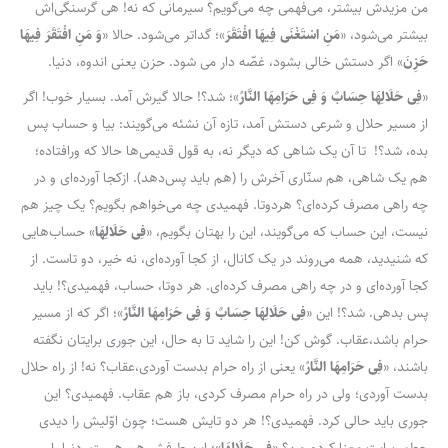
من مزیدش بیشتر، می‌فهمی چه می‌گویم؟ سیرمانی که نه! هی گرسنگی‌اش
بیشتر می‌شود، «
مَنِ اسْتَغْنَى فِیهَا افْتَقَرَ
»؛ گداتر می‌شود. حالا «
وَ مَنِ افْتَقَرَ فِیهَا
حَزِنَ
» اگر دستش خالی بشود، غصّه دار می شود. حزن یعنی اندوه، دنیا.
«
فِی حَلَالِهَا حِسَابٌ وَ فِی حَرَامِهَا النَّارُ
»؛ شد؟! حالا گیرش آمد. بسیار خوب! اگر
از مسیر حلال و شرعی دستش آمد، تازه آن نشئه می‌گویند: بیا و حساب پس
بده، شد؟! تا آن یک شاهی که دیگر نه، به قول قدیمی‌ها حالا که ورافتاده؛
هم یک شاهی، هم سنّاری آخرش را (هم باید پس‌دهد). ازکجا آورده‌ای و در
چه راهی مصرف کرده‌ای؟ هردوتا. فهمیدی چه می‌خواهم بگویم؟ یک چیز هم
نیست، این حساب که می‌گویند، این را بهتان بگویم، «
فِی حَلَالِهَا
» حساب‌هایی
که شنیدید، همه می‌روند در یک کانال، از کجا آورده‌ای، نه خیر، دو تاست. از
کجا آورده‌ای و در چه راهی مصرف کرده‌ای. هر دوتا، حساب، فهمیدی؟! باید
پس بدهی. شد؟! این «
فِی حَلَالِهَا حِسَابٌ وَ فِی حَرَامِهَا النَّارُ
»؛ اگر که از مسیر
حرام باشد،عقاب. گوش کن! این را شاید تا به حال، این جوری برایتان نگفته
باشند، «
فِی حَرَامِهَا النَّارُ
» یعنی از راه حرام بدست آوردی،عقاب؟ نه! از راه حلال
بدست آوردی؛ ولی در راه حرام مصرف کردی، باز هم عقاب. فهمیدی؟ این
جوری باید حالی کرد. فهمیدی؟! هر دو تایش هست؛ چون اوّلیش را دیدی
چطور برایت معنا کردم من؟ «
فِی حَلَالِهَا
»؛ این طرفش هم هست. دنیا را