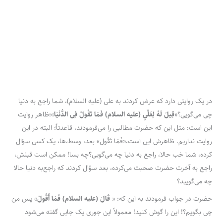
در یک روایتی دارد که عرض کردند به علی (علیه السلام)، شما راجع به دنیا
چی می‌گویی؟«
قِیلَ لَهُ لِعَلِّیٍ (علیه السلام) فَمَا تَقُولُ فِی الدُّنْیَا
»؛ظاهر روایت
این است: مثل این که حضرت مطالبی را می‌فرمودند، قاعدتاً؛ البته در این
روایت نداریم. ظاهرش این است،«فَمَا تَقُول» بعد، وسط،ها، یک کسی سؤال
کرده، شما خب حالا، راجع به دنیا چه می‌گویی؟چه بسا! ممکن است قبلش،
راجع به آخرت حضرت صحبت می‌کرده، بعد سؤال کردند که راجع‌به دنیا حالا
چه می‌گویید؟
حضرت در جواب فرمودند به این که: «
قَالَ (علیه السلام) فَمَا أَقُولُ
» پس من
چی بگویم؟! این را گوش کنید! معمولاً این جوری یک جایی گفته می‌شود