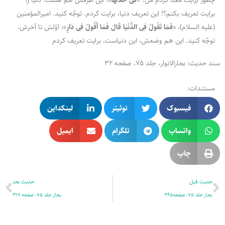
برایت تعریف بکنم؟! این تعریف دنیا، برایت کردم. توجّه کنید. امیرالمؤمنین
(علیه السلام)، «
فَمَا تَقُولُ فِی الدُّنْیَا قَالَ فَمَا أَقُولُ‌ فِی‌ دَارٍ
»؛ اوّلش تا آخرش،
توجّه کنید. این هم وضعش، این دنیاست، برایت تعریف کردم
سند حدیث: بحارالانوار، جلد 75، صفحه 32
مستندات:
فیسبوک
توئیتر
لینکداین
واتساپ
تلگرام
ایمیل
چاپ
قبلی
بع
حدیث قبل
حدیث بعد
بحار جلد 75، صفحه365
بحار جلد 75، صفحه 319