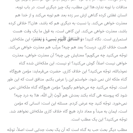
منافات با توبه ندارد،ها! این مطلب، یک چیز دیگری است. در باب توبه،
انسان غفلتی کرده گناهی ازش سر زده بعد هم توبه می‌کند و از خدا هم
معذرت خواهی می‌کند. یا نسبت به دیگری هم که باشد، هان؟! خلافی کرده
باشد، معذرت خواهی می‌کند. این گاهی است، به قول ما یک وقت هست
استمراری است. نگاه کنید! «
وَ الْمُنَافِقُ‌ کُلُّیَوْمٍ‌ یُسِیی‌ءُ وَ یَعْتَذِرُ
» این ملکه‌اش
هست خلاف کاری. درست؟ بعد هم چیه؟ مرتّب هم معذرت خواهی می‌کند.
توجّه می‌کنید چه می‌گویم؟ معنایش چی چیه؟ آن معذرت خواهی، معذرت
خواهی نیست اصلاً؛ گوش می‌کنید؟ او نیست، این ملکه‌اش شده گناه
نعوذبالله، توجّه می‌کنید؟ این خلاف کاری. حضرت می‌فرماید: مؤمن هیچ‌گاه
گناه ملکه اش نمی شود، خواستم این را عرض بکنم. منافق است که این طور
است. توجّه می‌کنید چه می‌خواهم بگویم؟ مؤمن هیچ‌گاه گناه ملکه‌اش نمی
شود که پیوسته هی گناه بکند بعدش هم اَتُوبُ اِلَی الله، ها! به درد چیه؟
نمی‌خورد. توجّه کنید چه عرض کردم. مسئله این است: انسانی که مؤمن
است، ایمان به مبدأ و معاد دارد هیچ گاه خلاف کاری ملکه‌اش نخواهد شد.
توجّه می‌کنید؟ این یک مطلب است.
مطلب دیگر بحث حب به گناه است که آن یک بحث جدایی است اصلاً، توجّه