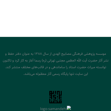
موسسه پژوهشی فرهنگی مصابیح الهدی از سال 1388 به عنوان دفتر حفظ و
نشر آثار حضرت آیت الله العظمی مجتبی تهرانی (ره) رسما آغاز به کار کرد و تاکنون
توانسته میراث حضرت استاد را ساماندهی و در قالب‌های مختلف منتشر کند.
این سایت تنها پایگاه رسمی آثار معظم‌له می‌باشد.