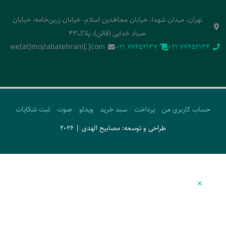
تهران، میدان شهدا، خیابان مجاهدین اسلام، خیابان زرین‌خامه، خیابان
صیاد خدایی (قائن)، پلاک43
we[at]mojtabatehrani[.]com
‭021 77652137‬
‭021 77652134‬
حساب کاربری من
پرداخت
سبد خرید
ویدئو
صوت
ثبت شکایات
طراحی و توسعه: مصابیح الهدی | 2026