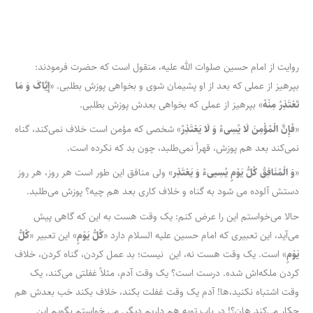
روایت از امام حسین صلوات الله علیه، منقول است که حضرت فرمودند:
بپرهیز از عملی که بعد از او پشیمان شوی و بخواهی پوزش بطلبی. «
إِیَّاکَ وَ مَا
تَعْتَذِرُ مِنْهُ
» بپرهیز از عملی که بخواهی بعدش پوزش بطلبی.
«
فَإِنَّ الْمُؤْمِنَ لَا یُسِی‌ءُ وَ لَا یَعْتَذِرُ
» شخصی که مؤمن است خلاف نمی‌کند، گناه
نمی‌کند بعد هم پوزش، قهراً نمی‌طلبد، چون بد که نکرده است.
«
وَ الْمُنَافِقُ‌ کُلُّ یَوْمٍ‌ یُسِیی‌ءُ وَ یَعْتَذِر
» ولی منافق این طور است هر روز، هر روز
دستش آلوده می شود به گناه و خلاف کاری بعد هم چیه؟ پوزش می‌طلبد.
حالا می‌خواستم این را عرض کنم: یک وقت هست به این که گاهی پیش
می‌آید، این تعبیری که امام حسین علیه السلام دارد «
کُلُّ یَوْمٍ‌
» این تعبیر «
کُلُّ
یَوْمٍ‌
» است. یک وقت هست نه، این نیست؛ بد عمل کردن، گناه کردن، خلاف
کردن ملکه‌اش شده. درست است؟ یک وقت آدم، مثلاً غفلتی می‌کند، یک
وقت اشتباه نکنید،ها! آدم یک وقت غفلت بکند، خلاف بکند خب بعدش هم
چکار می‌کند هان؟! در باب توبه هم داریم دیگر. می خواستم بگویم این