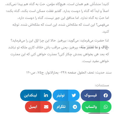
کنید! منشأش هم همان است، هیچ‌گاه مؤمن، حبّ به گناه هم پیدا نمی‌کند،
اصلاً و ابداً که گناه را دوست بدارد. گفتم غفلت ممکن است بکند، گناه بکند؛
اما حبّ به گناه ندارد. اما منافق این جور نیست، گناه را دوست دارد،
می‌فهمی؟ این است که ملکه‌اش شده، این است که ملکه‌اش شده. توجّه
کنید.
لذا حضرت می‌فرماید: می‌گوید: بپرهیز. حالا این چرا اوّل این را می‌فرماید؟
«
إِیَّاکَ وَ مَا تَعْتَذِرُ مِنْهُ
» بپرهیز، یعنی مراقب باش خلاف کاری ملکه تو نباشد
که بعد هی بخواهی بعدش چکار کنی؟ معذرت خواهی کنی که این معذرت
خواهی مفید نیست.
سند حدیث: تحف العقول صفحه 248- بحارالانوار، ج75، ص120
مستندات:
فیسبوک
توئیتر
لینکداین
واتساپ
تلگرام
ایمیل