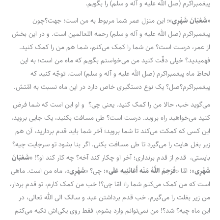
پیغمبراکرم (صل الله علیه و آله و سلم) را بگویم.
«
شَعْبَانَ شَهْرِی
»؛ این منزل عمر شما مربوط به من است؛ جهت؟چون
پیغمبراکرم (صل الله علیه و آله و سلم) رحمه اللعالمین است. و در این بخش
از عمر، درست است؟ من شما را کمک می‌کنم، شما هم من را کمک کنید.
فهمیدید؟ خیلی دقّت کنید من می‌خواستم بگویم که ماه من است؛ به این
لحاظ ماه پیغمبراکرم (صل الله علیه و آله و سلم) است. توجّه کنید که
پیغمبراکرم؟صل؟ یک نوع دستگیری خاص دارد در این ماه نسبت به امّتش.
می‌گوید خب، حالا من را کمک کنید. یعنی چی؟ و او این است که شما فرض
کنید می‌خواهید راه بروید. درست است؟ طی مسافت بکنید، یک جایی بروید،
این کسی که کمکت می‌کند تا شما بروید؛ آخر شما باید قدم بردارید، آن هم
زیر بغل هایت را می‌گیرد تا طی مسافت بکنی. اگر بنا بشود تو سرجایت چیه؟
بایستی، قدم از قدم برنداری؛ آخر او چکار کند آخه؟ چه کار کند او؟! «
شَعْبَانَ
شَهْرِی
»؛ امّا «
فَرَحِمَ اللَّهُ مَنْه‌ أَعَانَنِیه‌ عَلَى
»؛ چی؟ «
شَهْرِی
»، ماه من است. ماهی
است که من کمک می‌کنم شما را؛ امّا چی؟! خب من کمک کارم، تو قدم بردار،
من زیر بغلت را می‌گیرم. خب قدم برداشتن عبد و سالک الی الله تعالی، در
این ماه چیه؟ شد؟! من نمی‌توانم وارد بشوم، فقط روی یکی‌اش تکیه می‌کنم