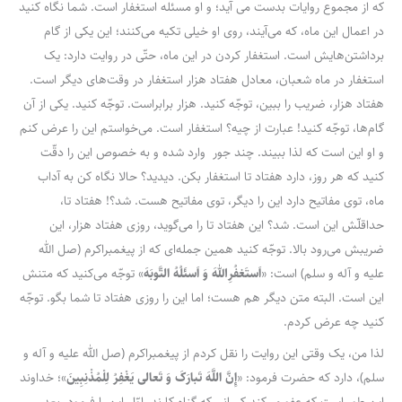
که از مجموع روایات بدست می آید؛ و او مسئله استغفار است. شما نگاه کنید
در اعمال این ماه، که می‌آیند، روی او خیلی تکیه می‌کنند؛ این یکی از گام
برداشتن‌هایش است. استغفار کردن در این ماه، حتّی در روایت دارد: یک
استغفار در ماه شعبان، معادل هفتاد هزار استغفار در وقت‌های دیگر است.
هفتاد هزار، ضریب را ببین، توجّه کنید. هزار برابراست. توجّه کنید. یکی از آن
گام‌ها، توجّه کنید! عبارت از چیه؟ استغفار است. می‌خواستم این را عرض کنم
و او این است که لذا ببیند. چند جور وارد شده و به خصوص این را دقّت
کنید که هر روز، دارد هفتاد تا استغفار بکن. دیدید؟ حالا نگاه کن به آداب
ماه، توی مفاتیح دارد این را دیگر، توی مفاتیح هست. شد؟! هفتاد تا،
حداقلّش این است. شد؟ این هفتاد تا را می‌گوید، روزی هفتاد هزار، این
ضریبش می‌رود بالا. توجّه کنید همین جمله‌ای که از پیغمبراکرم (صل الله
علیه و آله و سلم) است: «
اَستَغفُرِاللهَ وَ اَسئَلُهُ التَّوبَهَ
» توجّه می‌کنید که متنش
این است. البته متن دیگر هم هست؛ اما این را روزی هفتاد تا شما بگو. توجّه
کنید چه عرض کردم.
لذا من، یک وقتی این روایت را نقل کردم از پیغمبراکرم (صل الله علیه و آله و
سلم)، دارد که حضرت فرمود: «
إِنَّ اللَّهَ تَبارَکَ وَ تَعالی یَغْفِرُ لِلْمُذْنِبِینَ
»؛ خداوند
این طور است که عفو می‌کند کسانی که گناه کارند. اوّل این را فرمود، بعد