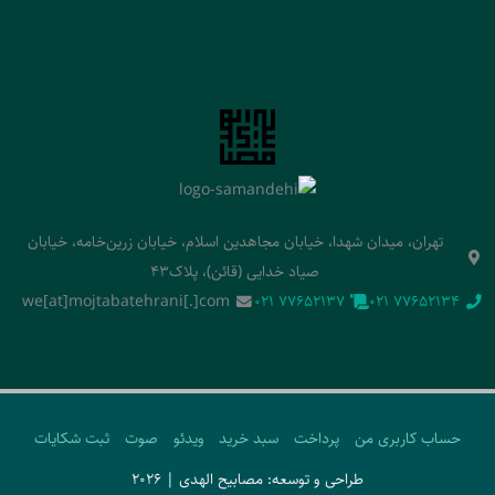
تهران، میدان شهدا، خیابان مجاهدین اسلام، خیابان زرین‌خامه، خیابان
صیاد خدایی (قائن)، پلاک43
we[at]mojtabatehrani[.]com
‭021 77652137‬
‭021 77652134‬
حساب کاربری من
پرداخت
سبد خرید
ویدئو
صوت
ثبت شکایات
طراحی و توسعه: مصابیح الهدی | 2026