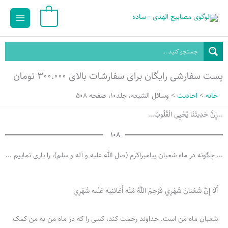
رش
Main
0
ه
Menu
حتوا
پست سفارشی رایگان برای سفارشات بالای ۳۰۰.۰۰۰ تومان
خانه
احادیث
وسائل الشیعه، جلد10، صفحه 508
...إِنَّ حَدِيثَنٰا یُحْیِی الْقُلُوبَ...
108
... چگونه در ماه شعبان پیامبراکرم (صل الله علیه و آله و سلم)، را یاری نماییم ...
أَلَا إِنَّ شَعْبَانَ شَهْرِي فَرَحِمَ اللَّهُ مَنْه‌ أَعَانَنِيه‌ عَلَىه‌ شَهْرِي
شعبان ماه من است. خداوند رحمت کند، کسی را که در ماه من به من کمک