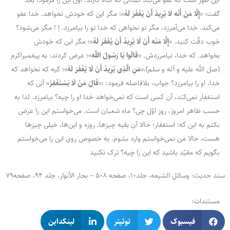
گفت: «
إِلَّا مَنْ أَنْه‌ لَا یُرِیدُ أَنْ یُغْفَرَ لَهُ
»؛ مگر این که خودش نخواهد. خدا عفو
می‌کند. خدا می‌آمرزد، مگر تو نخواهی که خدا تو را بیامرزد. اِ ! مگر می‌شود؟
خوب دقّت کنید. «
إِلَّا مَنْه‌ أَنْ لَا یُرِیدُ أَنْ یُغْفَرَ لَهُ
»؛ مگر این که خودش
بخواهد. که خدا، نیامرزدش. «
قَالُوا یَا رَسُولَ اللَّهِ
»؛ عرض کردند: به پیغمبراکرم
(صل الله علیه و آله و سلم)،«
مَنِ الَّذِی یُرِیدُ أَنْ لَا یُغْفَرَ لَهُ
»؛ کیه که نخواهد که
خدا، او را بیامرزد؟ جواب، بلافاصله فرمود: :«
قَالَ مَنْ لَا یَسْتَغْفِرُ
» آنی که
استغفار نمی‌کند، آن کسی است که نمی‌خواهد خدا او را چیه؟ بیامرزد. لذا به
حسب ظاهر امروز، روز اوّل چی؟ ماه شعبان است. می‌خواستم این را عرض
بکنم به این که: استغفار؛ حالا آن بقیه چیزها، روزه و این‌ها، خیلی چیزها
هست، حالا من نمی‌خواستم وارد بشوم. به خصوص روی این را می‌خواستم
بگویم که مقیّد باشید که این را چیه؟ ترک نکنید
سند حدیث: وسائل الشیعه، جلد10، صفحه 508 – بحار الأنوار، جلد 94، صفحه79
مستندات:
فیسبوک
توئیتر
لینکداین