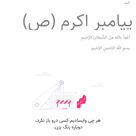
کند
پیامبر اکرم (ص)
اَعُوذُ بِالله مِنَ الشَّیطانِ الرَّجیمِ
بِسمِ الله الرَّحمنِ الرَّحیمِ