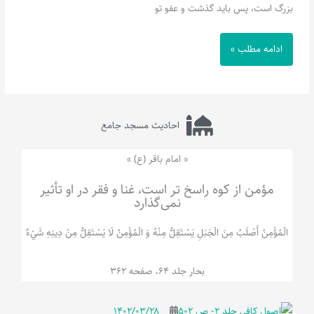
بزرگ است، پس باید گذشت و عفو تو
ادامه مطلب »
احادیث مسجد جامع
« امام باقر (ع) »
مؤمن از کوه راسخ تر است، غنا و فقر در او تأثیر
نمی‌گذارد
الْمُؤْمِنُ‌ أَصْلَبُ‌ مِنَ‌ الْجَبَلِ‌ یَسْتَقِلُّ مِنْهُ وَ الْمُؤْمِنُ لَا يَسْتَقِلُّ مِنْ دِينِهِ شَيْ‌ءٌ
بحار جلد 64، صفحه 362
۱۴۰۲/۰۳/۲۸