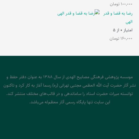
100,000
تومان
رضا به قضا و قدر
الهی
امتیاز
0
از 5
160,000
تومان
موسسه پژوهشی فرهنگی مصابیح الهدی از سال 1388 به عنوان دفتر حفظ و
نشر آثار حضرت آیت الله العظمی مجتبی تهرانی (ره) رسما آغاز به کار کرد و تاکنون
توانسته میراث حضرت استاد را ساماندهی و در قالب‌های مختلف منتشر کند.
این سایت تنها پایگاه رسمی آثار معظم‌له می‌باشد.