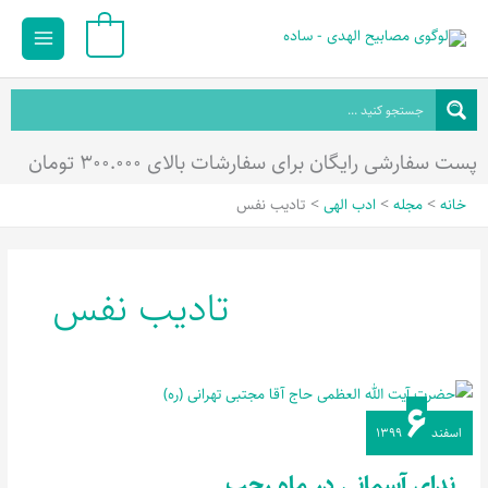
رش
Main
0
ه
Menu
حتوا
پست سفارشی رایگان برای سفارشات بالای ۳۰۰.۰۰۰ تومان
خانه
مجله
ادب الهی
تادیب نفس
تادیب نفس
۶
ندای
اسفند
۱۳۹۹
آسمانی
در
ندای آسمانی در ماه رجب