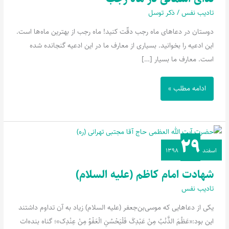
ماه
تادیب نفس
/
ذکر توسل
رجب
دوستان در دعاهای ماه رجب دقّت کنید! ماه رجب از بهترین ماه‌ها است.
این ادعیه را بخوانید. بسیاری از معارف ما در این ادعیه گنجانده شده
است. معارف ما بسیار […]
ادامه مطلب »
۲۹
شهادت
اسفند
۱۳۹۸
امام
کاظم
شهادت امام کاظم (علیه السلام)
(علیه
تادیب نفس
السلام)
یکی از دعاهایی که موسی‌بن‌جعفر (علیه السلام) زیاد به آن تداوم داشتند
این بود:‌«عَظُمَ‌ الذَّنْبُ‌ مِنْ‌ عَبْدِکَ‌ فَلْیَحْسُنِ الْعَفْوُ مِنْ عِنْدِک»؛ گناه بنده‌ات