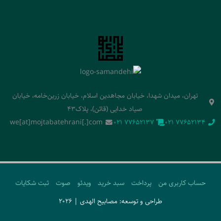
تهران، میدان شهدا، خیابان مجاهدین اسلام، خیابان زرین‌خامه، خیابان
صیاد خدایی (قائن)، پلاک43
we[at]mojtabatehrani[.]com
‭021 77652137‬
‭021 77652134‬
حساب کاربری من
پرداخت
سبد خرید
ویدئو
صوت
ثبت شکایات
طراحی و توسعه: مصابیح الهدی | 2026