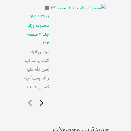
۱۴۰۲/۰۳/۲۱
مجموعه ورّام
جلد 2 صفحه
123
بهترین افراد
امّت پیامبراکرم
(صل الله علیه
و آله وسلم) چه
کسانی هستند
جدیدترین محصولات