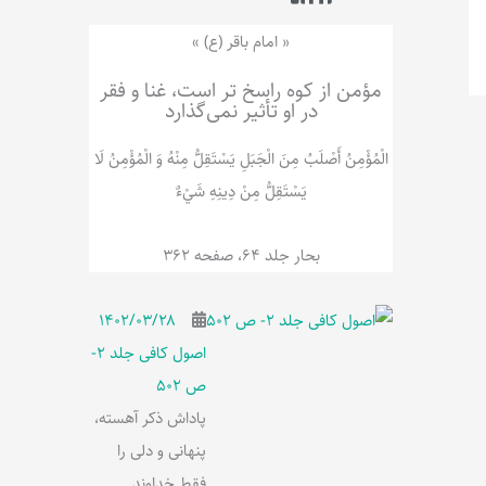
ر
پ
ل
و
ه
« امام باقر (ع) »
ش
مؤمن از کوه راسخ تر است، غنا و فقر
در او تأثیر نمی‌گذارد
الْمُؤْمِنُ‌ أَصْلَبُ‌ مِنَ‌ الْجَبَلِ‌ یَسْتَقِلُّ مِنْهُ وَ الْمُؤْمِنُ لَا
يَسْتَقِلُّ مِنْ دِينِهِ شَيْ‌ءٌ
بحار جلد 64، صفحه 362
۱۴۰۲/۰۳/۲۸
اصول کافی جلد 2-
ص 502
پاداش ذکر آهسته،
پنهانی و دلی را
فقط خداوند