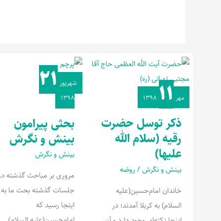
۲۱
ذکر
بحثی
شهریور
۱۱
توسل
پیرامون
مهر
۱۳۹۸
۱۳۹۸
حضرت
بینش
رقیه
و
ذکر توسل حضرت
بحثی پیرامون
(سلام
نگرش
رقیه (سلام الله
بینش و نگرش
الله
علیها)
بینش و نگرش
علیها)
بینش و نگرش
/
روضه
مروری بر مباحث گذشته در
جلسات گذشته بحث ما به
خاندان امام‌حسین(علیه
اینجا رسید که
السلام) به کربلا آمدند؛ در
امام‌حسین(علیه السلام)
اینجا نکته‌ای وجود دارد و آن