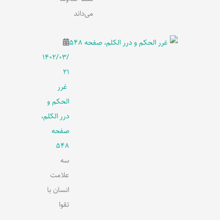
می‌داند
۱۴۰۲/۰۳/
۲۱
غرر
الحکم و
درر الکلم،
صفحه
548
سه
علامت
انسان با
تقوا