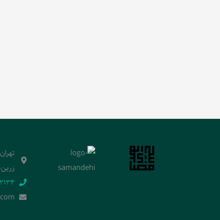
تهران
زرین‌خ
2134‬
.]com