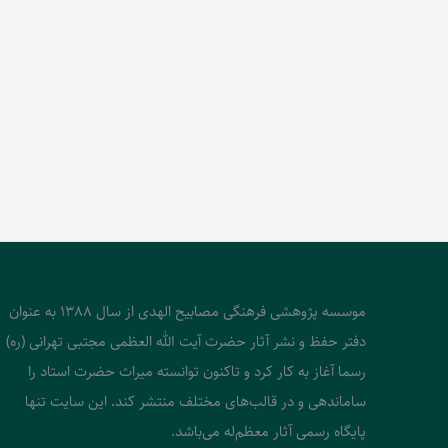
موسسه پژوهشی فرهنگی مصابیح الهدی از سال 1388 به عنوان
دفتر حفظ و نشر آثار حضرت آیت الله العظمی مجتبی تهرانی (ره)
رسما آغاز به کار کرد و تاکنون توانسته میراث حضرت استاد را
ساماندهی و در قالب‌های مختلف منتشر کند. این سایت تنها
پایگاه رسمی آثار معظم‌له می‌باشد.