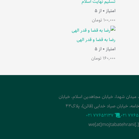
تسلیم نهایت اسلام
امتیاز
0
از 5
100,000
تومان
رضا به قضا و قدر الهی
امتیاز
0
از 5
160,000
تومان
، میدان شهدا، خیابان مجاهدین اسلام، خیابان
امه، خیابان صیاد خدایی (قائن)، پلاک43
‭021 77652137‬
‭021 7765
we[at]mojtabatehrani[