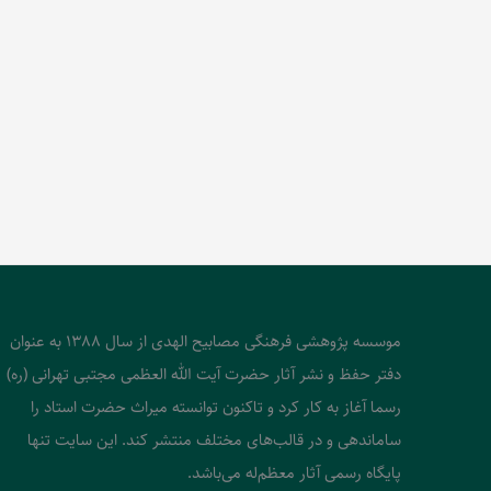
موسسه پژوهشی فرهنگی مصابیح الهدی از سال 1388 به عنوان
دفتر حفظ و نشر آثار حضرت آیت الله العظمی مجتبی تهرانی (ره)
رسما آغاز به کار کرد و تاکنون توانسته میراث حضرت استاد را
ساماندهی و در قالب‌های مختلف منتشر کند. این سایت تنها
پایگاه رسمی آثار معظم‌له می‌باشد.