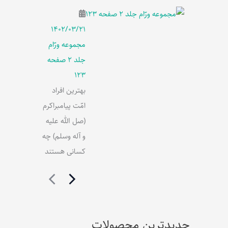
۱۴۰۲/۰۳/۲۱
مجموعه ورّام
جلد 2 صفحه
123
بهترین افراد
امّت پیامبراکرم
(صل الله علیه
و آله وسلم) چه
کسانی هستند
جدیدترین محصولات