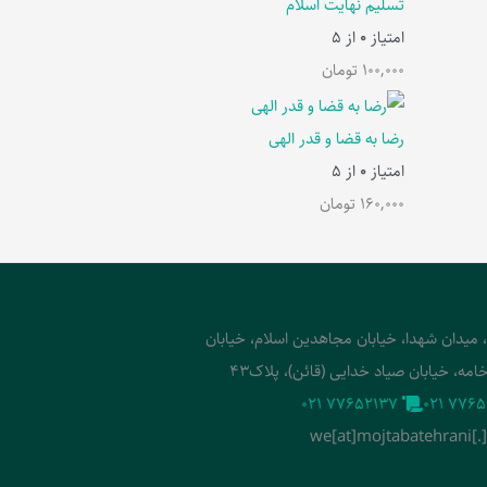
تسلیم نهایت اسلام
امتیاز
0
از 5
100,000
تومان
رضا به قضا و قدر الهی
امتیاز
0
از 5
160,000
تومان
، میدان شهدا، خیابان مجاهدین اسلام، خیابان
امه، خیابان صیاد خدایی (قائن)، پلاک43
‭021 77652137‬
‭021 7765
we[at]mojtabatehrani[