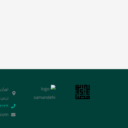
تهران
زرین‌خ
2134‬
.]com