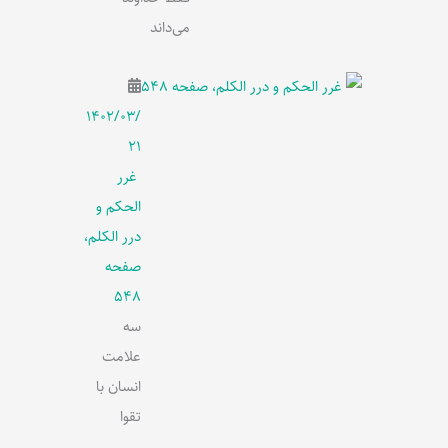
می‌داند
۱۴۰۲/۰۳/
۲۱
غرر
الحکم و
درر الکلم،
صفحه
548
سه
علامت
انسان با
تقوا