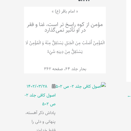
ر
پ
ل
و
ه
« امام باقر (ع) »
ش
مؤمن از کوه راسخ تر است، غنا و فقر
در او تأثیر نمی‌گذارد
الْمُؤْمِنُ‌ أَصْلَبُ‌ مِنَ‌ الْجَبَلِ‌ یَسْتَقِلُّ مِنْهُ وَ الْمُؤْمِنُ لَا
يَسْتَقِلُّ مِنْ دِينِهِ شَيْ‌ءٌ
بحار جلد 64، صفحه 362
۱۴۰۲/۰۳/۲۸
اصول کافی جلد 2-
ص 502
پاداش ذکر آهسته،
پنهانی و دلی را
فقط خداوند