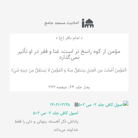
احادیث مسجد جامع
« امام باقر (ع) »
مؤمن از کوه راسخ تر است، غنا و فقر در او تأثیر
نمی‌گذارد
الْمُؤْمِنُ‌ أَصْلَبُ‌ مِنَ‌ الْجَبَلِ‌ یَسْتَقِلُّ مِنْهُ وَ الْمُؤْمِنُ لَا يَسْتَقِلُّ مِنْ دِينِهِ شَيْ‌ءٌ
بحار جلد 64، صفحه 362
۱۴۰۲/۰۳/۲۸
اصول کافی جلد 2- ص 502
پاداش ذکر آهسته، پنهانی و دلی را فقط
خداوند می‌داند