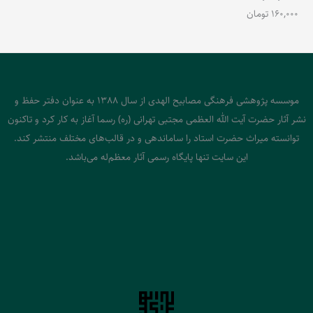
160,000
تومان
موسسه پژوهشی فرهنگی مصابیح الهدی از سال 1388 به عنوان دفتر حفظ و
نشر آثار حضرت آیت الله العظمی مجتبی تهرانی (ره) رسما آغاز به کار کرد و تاکنون
توانسته میراث حضرت استاد را ساماندهی و در قالب‌های مختلف منتشر کند.
این سایت تنها پایگاه رسمی آثار معظم‌له می‌باشد.