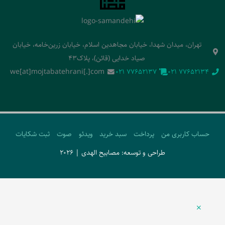
تهران، میدان شهدا، خیابان مجاهدین اسلام، خیابان زرین‌خامه، خیابان
صیاد خدایی (قائن)، پلاک43
we[at]mojtabatehrani[.]com
‭021 77652137‬
‭021 77652134‬
حساب کاربری من
پرداخت
سبد خرید
ویدئو
صوت
ثبت شکایات
طراحی و توسعه: مصابیح الهدی | 2026