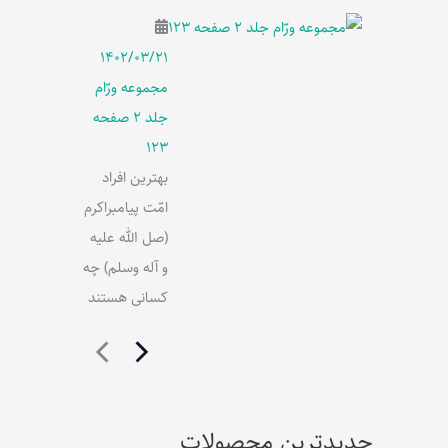
۱۴۰۲/۰۳/۲۱
مجموعه ورّام
جلد 2 صفحه
123
بهترین افراد
امّت پیامبراکرم
(صل الله علیه
و آله وسلم) چه
کسانی هستند
جدیدترین محصولات