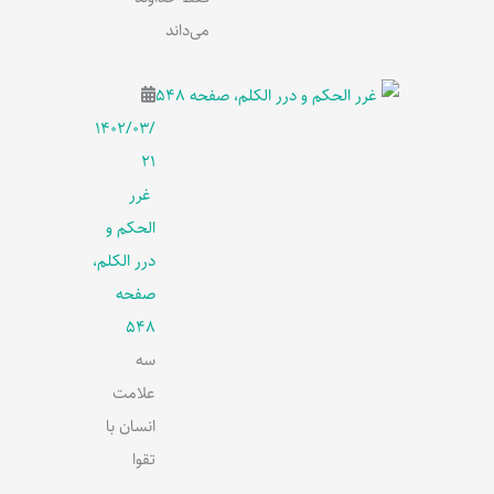
می‌داند
۱۴۰۲/۰۳/
۲۱
غرر
الحکم و
درر الکلم،
صفحه
548
سه
علامت
انسان با
تقوا