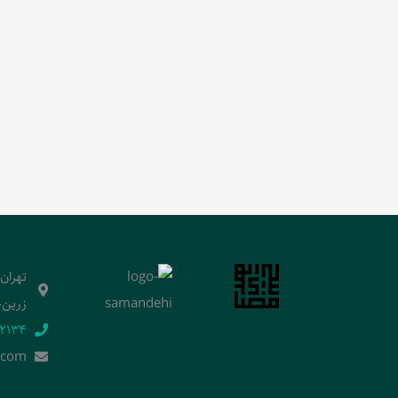
تهران
زرین‌خ
2134‬
.]com