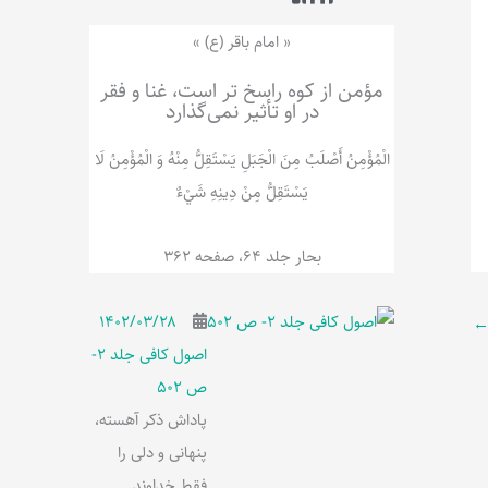
ر
پ
ل
و
ه
« امام باقر (ع) »
ش
مؤمن از کوه راسخ تر است، غنا و فقر
در او تأثیر نمی‌گذارد
الْمُؤْمِنُ‌ أَصْلَبُ‌ مِنَ‌ الْجَبَلِ‌ یَسْتَقِلُّ مِنْهُ وَ الْمُؤْمِنُ لَا
يَسْتَقِلُّ مِنْ دِينِهِ شَيْ‌ءٌ
بحار جلد 64، صفحه 362
۱۴۰۲/۰۳/۲۸
اصول کافی جلد 2-
ص 502
پاداش ذکر آهسته،
پنهانی و دلی را
فقط خداوند