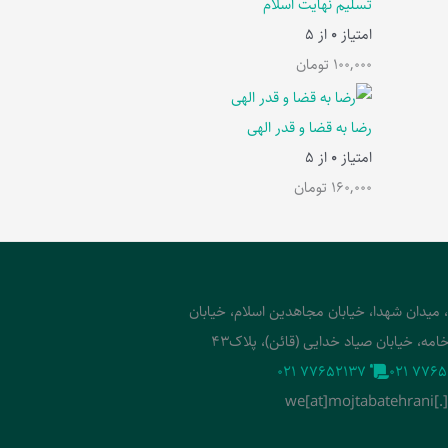
تسلیم نهایت اسلام
امتیاز
0
از 5
100,000
تومان
رضا به قضا و قدر الهی
امتیاز
0
از 5
160,000
تومان
، میدان شهدا، خیابان مجاهدین اسلام، خیابان
امه، خیابان صیاد خدایی (قائن)، پلاک43
‭021 77652137‬
‭021 7765
we[at]mojtabatehrani[