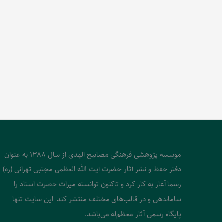
موسسه پژوهشی فرهنگی مصابیح الهدی از سال 1388 به عنوان
دفتر حفظ و نشر آثار حضرت آیت الله العظمی مجتبی تهرانی (ره)
رسما آغاز به کار کرد و تاکنون توانسته میراث حضرت استاد را
ساماندهی و در قالب‌های مختلف منتشر کند. این سایت تنها
پایگاه رسمی آثار معظم‌له می‌باشد.