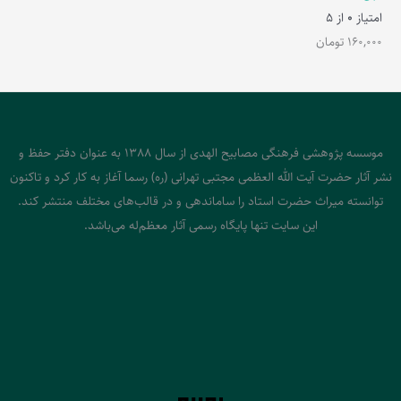
امتیاز
0
از 5
160,000
تومان
موسسه پژوهشی فرهنگی مصابیح الهدی از سال 1388 به عنوان دفتر حفظ و
نشر آثار حضرت آیت الله العظمی مجتبی تهرانی (ره) رسما آغاز به کار کرد و تاکنون
توانسته میراث حضرت استاد را ساماندهی و در قالب‌های مختلف منتشر کند.
این سایت تنها پایگاه رسمی آثار معظم‌له می‌باشد.