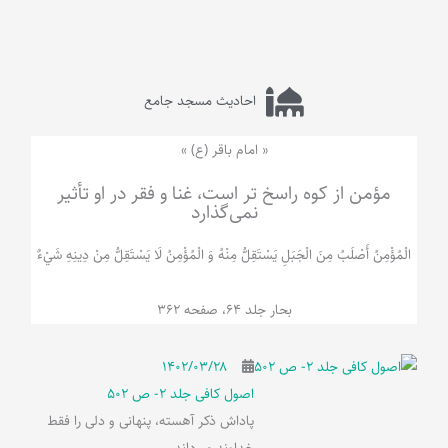
احادیث مسجد جامع
« امام باقر (ع) »
مؤمن از کوه راسخ تر است، غنا و فقر در او تأثیر
نمی‌گذارد
الْمُؤْمِنُ‌ أَصْلَبُ‌ مِنَ‌ الْجَبَلِ‌ یَسْتَقِلُّ مِنْهُ وَ الْمُؤْمِنُ لَا يَسْتَقِلُّ مِنْ دِينِهِ شَيْ‌ءٌ
بحار جلد 64، صفحه 362
۱۴۰۲/۰۳/۲۸
اصول کافی جلد 2- ص 502
پاداش ذکر آهسته، پنهانی و دلی را فقط