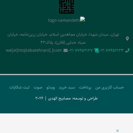
تهران، میدان شهدا، خیابان مجاهدین اسلام، خیابان زرین‌خامه، خیابان
صیاد خدایی (قائن)، پلاک43
we[at]mojtabatehrani[.]com
‭021 77652137‬
‭021 77652134‬
حساب کاربری من
پرداخت
سبد خرید
ویدئو
صوت
ثبت شکایات
طراحی و توسعه: مصابیح الهدی | 2026