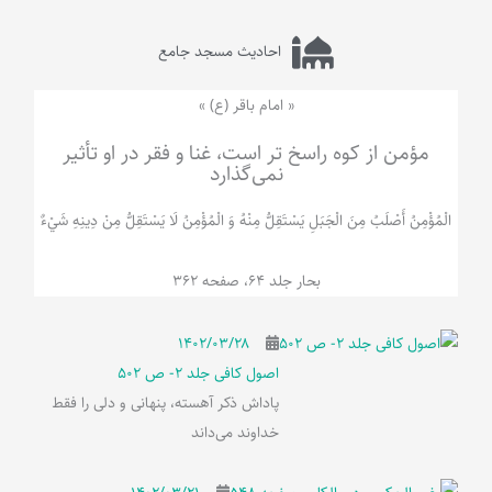
احادیث مسجد جامع
« امام باقر (ع) »
مؤمن از کوه راسخ تر است، غنا و فقر در او تأثیر
نمی‌گذارد
الْمُؤْمِنُ‌ أَصْلَبُ‌ مِنَ‌ الْجَبَلِ‌ یَسْتَقِلُّ مِنْهُ وَ الْمُؤْمِنُ لَا يَسْتَقِلُّ مِنْ دِينِهِ شَيْ‌ءٌ
بحار جلد 64، صفحه 362
۱۴۰۲/۰۳/۲۸
اصول کافی جلد 2- ص 502
پاداش ذکر آهسته، پنهانی و دلی را فقط
خداوند می‌داند