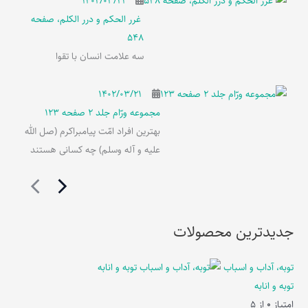
۱۴۰۲/۰۳/۲۱
غرر الحکم و درر الکلم، صفحه
548
سه علامت انسان با تقوا
۱۴۰۲/۰۳/۲۱
مجموعه ورّام جلد 2 صفحه 123
بهترین افراد امّت پیامبراکرم (صل الله
علیه و آله وسلم) چه کسانی هستند
جدیدترین محصولات
توبه، آداب و اسباب
توبه و انابه
امتیاز
0
از 5