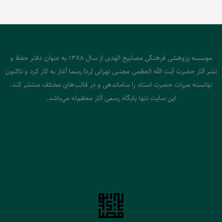
موسسه پژوهشی فرهنگی مصابیح الهدی از سال 1388 به عنوان دفتر حفظ و
نشر آثار حضرت آیت الله العظمی مجتبی تهرانی (ره) رسما آغاز به کار کرد و تاکنون
توانسته میراث حضرت استاد را ساماندهی و در قالب‌های مختلف منتشر کند.
این سایت تنها پایگاه رسمی آثار معظم‌له می‌باشد.