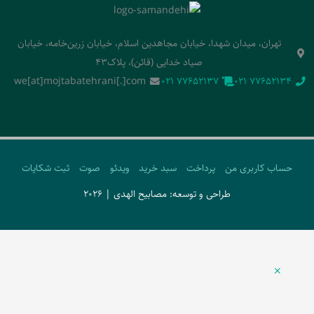
تهران، میدان شهدا، خیابان مجاهدین اسلام، خیابان زرین‌خامه، خیابان
صیاد خدایی (قائن)، پلاک43
we[at]mojtabatehrani[.]com
‭021 77652137‬
‭021 77652134‬
حساب کاربری من
پرداخت
سبد خرید
ویدئو
صوت
ثبت شکایات
طراحی و توسعه: مصابیح الهدی | 2026