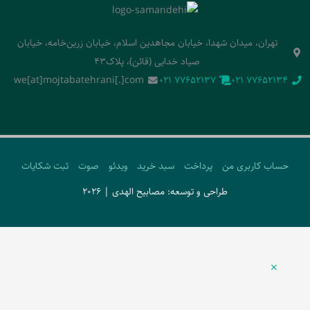
تهران، میدان شهدا، خیابان مجاهدین اسلام، خیابان زرین‌خامه، خیابان
صیاد خدایی (قائن)، پلاک43
we[at]mojtabatehrani[.]com
‭021 77652137‬
‭021 77652134‬
حساب کاربری من
پرداخت
سبد خرید
ویدئو
صوت
ثبت شکایات
طراحی و توسعه: مصابیح الهدی | 2026