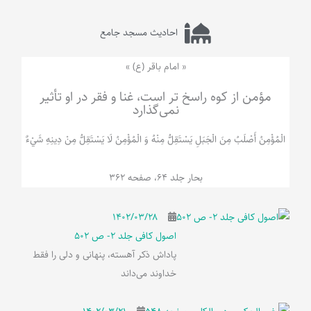
احادیث مسجد جامع
« امام باقر (ع) »
مؤمن از کوه راسخ تر است، غنا و فقر در او تأثیر
نمی‌گذارد
الْمُؤْمِنُ‌ أَصْلَبُ‌ مِنَ‌ الْجَبَلِ‌ یَسْتَقِلُّ مِنْهُ وَ الْمُؤْمِنُ لَا يَسْتَقِلُّ مِنْ دِينِهِ شَيْ‌ءٌ
بحار جلد 64، صفحه 362
۱۴۰۲/۰۳/۲۸
اصول کافی جلد 2- ص 502
پاداش ذکر آهسته، پنهانی و دلی را فقط
خداوند می‌داند