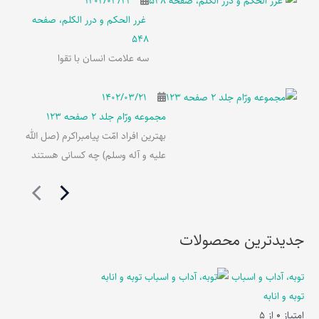
۱۴۰۲/۰۳/۲۱
غرر الحکم و درر الکلم، صفحه
548
سه علامت انسان با تقوا
۱۴۰۲/۰۳/۲۱
مجموعه ورّام جلد 2 صفحه 123
بهترین افراد امّت پیامبراکرم (صل الله
علیه و آله وسلم) چه کسانی هستند
جدیدترین محصولات
توبه، آداب و اسباب
توبه و انابه
امتیاز
0
از 5