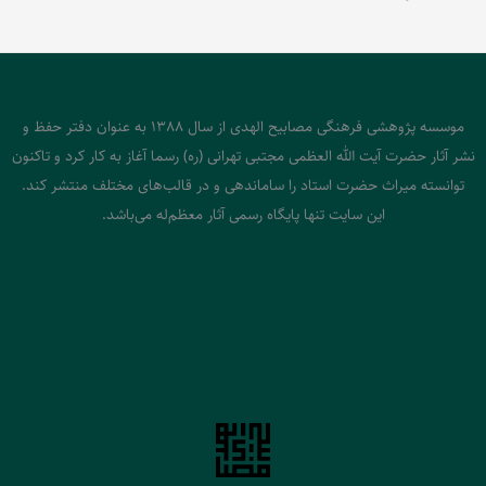
موسسه پژوهشی فرهنگی مصابیح الهدی از سال 1388 به عنوان دفتر حفظ و
نشر آثار حضرت آیت الله العظمی مجتبی تهرانی (ره) رسما آغاز به کار کرد و تاکنون
توانسته میراث حضرت استاد را ساماندهی و در قالب‌های مختلف منتشر کند.
این سایت تنها پایگاه رسمی آثار معظم‌له می‌باشد.