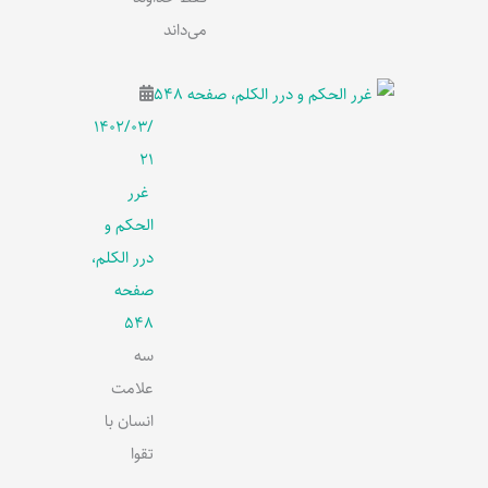
می‌داند
۱۴۰۲/۰۳/
۲۱
غرر
الحکم و
درر الکلم،
صفحه
548
سه
علامت
انسان با
تقوا