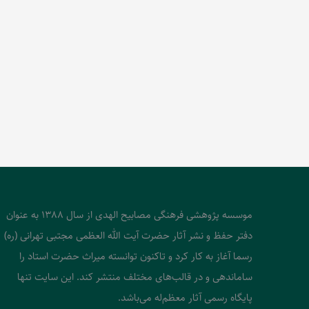
موسسه پژوهشی فرهنگی مصابیح الهدی از سال 1388 به عنوان
دفتر حفظ و نشر آثار حضرت آیت الله العظمی مجتبی تهرانی (ره)
رسما آغاز به کار کرد و تاکنون توانسته میراث حضرت استاد را
ساماندهی و در قالب‌های مختلف منتشر کند. این سایت تنها
پایگاه رسمی آثار معظم‌له می‌باشد.