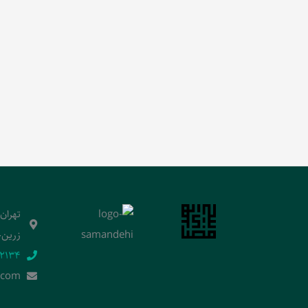
تهران
زرین‌خ
2134‬
.]com