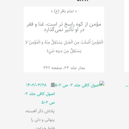
ر
پ
ل
و
ه
« امام باقر (ع) »
ش
مؤمن از کوه راسخ تر است، غنا و فقر
در او تأثیر نمی‌گذارد
الْمُؤْمِنُ‌ أَصْلَبُ‌ مِنَ‌ الْجَبَلِ‌ یَسْتَقِلُّ مِنْهُ وَ الْمُؤْمِنُ لَا
يَسْتَقِلُّ مِنْ دِينِهِ شَيْ‌ءٌ
بحار جلد 64، صفحه 362
۱۴۰۲/۰۳/۲۸
اصول کافی جلد 2-
ص 502
پاداش ذکر آهسته،
پنهانی و دلی را
فقط خداوند