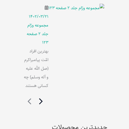
۱۴۰۲/۰۳/۲۱
مجموعه ورّام
جلد 2 صفحه
123
بهترین افراد
امّت پیامبراکرم
(صل الله علیه
و آله وسلم) چه
کسانی هستند
جدیدترین محصولات