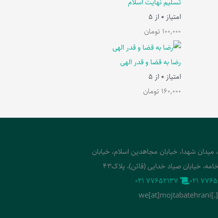
تسلیم نهایت اسلام
امتیاز
0
از 5
100,000
تومان
رضا به قضا و قدر الهی
امتیاز
0
از 5
160,000
تومان
، میدان شهدا، خیابان مجاهدین اسلام، خیابان
امه، خیابان صیاد خدایی (قائن)، پلاک43
‭021 77652137‬
‭021 7765
we[at]mojtabatehrani[