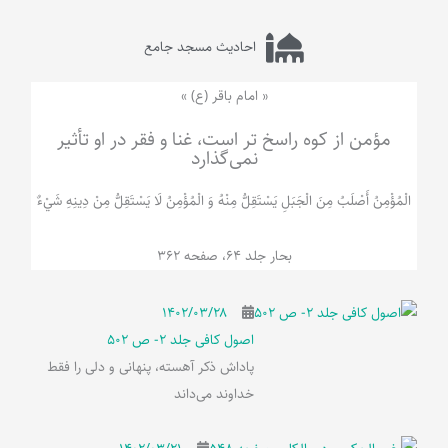
احادیث مسجد جامع
« امام باقر (ع) »
مؤمن از کوه راسخ تر است، غنا و فقر در او تأثیر
نمی‌گذارد
الْمُؤْمِنُ‌ أَصْلَبُ‌ مِنَ‌ الْجَبَلِ‌ یَسْتَقِلُّ مِنْهُ وَ الْمُؤْمِنُ لَا يَسْتَقِلُّ مِنْ دِينِهِ شَيْ‌ءٌ
بحار جلد 64، صفحه 362
۱۴۰۲/۰۳/۲۸
اصول کافی جلد 2- ص 502
پاداش ذکر آهسته، پنهانی و دلی را فقط
خداوند می‌داند