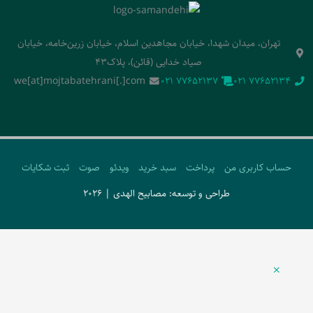
تهران، میدان شهدا، خیابان مجاهدین اسلام، خیابان زرین‌خامه، خیابان
صیاد خدایی (قائن)، پلاک43
we[at]mojtabatehrani[.]com
‭021 77652137‬
‭021 77652134‬
حساب کاربری من
پرداخت
سبد خرید
ویدئو
صوت
ثبت شکایات
طراحی و توسعه: مصابیح الهدی | 2026