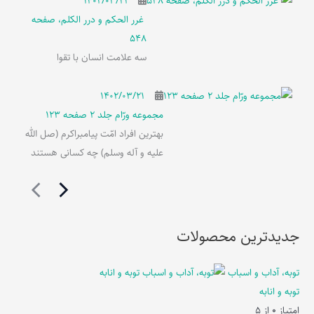
۱۴۰۲/۰۳/۲۱
غرر الحکم و درر الکلم، صفحه
548
سه علامت انسان با تقوا
۱۴۰۲/۰۳/۲۱
مجموعه ورّام جلد 2 صفحه 123
بهترین افراد امّت پیامبراکرم (صل الله
علیه و آله وسلم) چه کسانی هستند
جدیدترین محصولات
توبه، آداب و اسباب
توبه و انابه
امتیاز
0
از 5