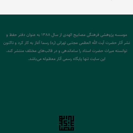
موسسه پژوهشی فرهنگی مصابیح الهدی از سال 1388 به عنوان دفتر حفظ و
نشر آثار حضرت آیت الله العظمی مجتبی تهرانی (ره) رسما آغاز به کار کرد و تاکنون
توانسته میراث حضرت استاد را ساماندهی و در قالب‌های مختلف منتشر کند.
این سایت تنها پایگاه رسمی آثار معظم‌له می‌باشد.