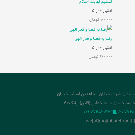
تسلیم نهایت اسلام
امتیاز
0
از 5
100,000
تومان
رضا به قضا و قدر الهی
امتیاز
0
از 5
160,000
تومان
، میدان شهدا، خیابان مجاهدین اسلام، خیابان
امه، خیابان صیاد خدایی (قائن)، پلاک43
‭021 77652137‬
‭021 7765
we[at]mojtabatehrani[