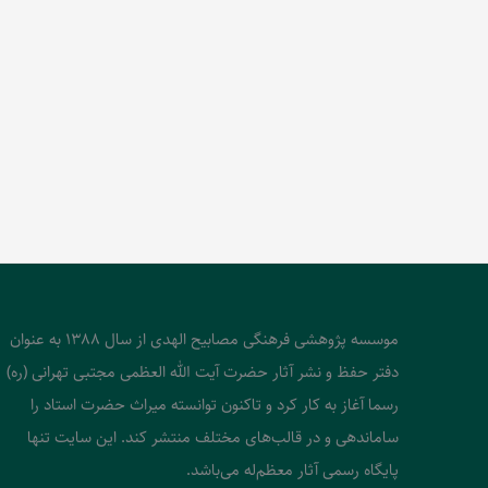
موسسه پژوهشی فرهنگی مصابیح الهدی از سال 1388 به عنوان
دفتر حفظ و نشر آثار حضرت آیت الله العظمی مجتبی تهرانی (ره)
رسما آغاز به کار کرد و تاکنون توانسته میراث حضرت استاد را
ساماندهی و در قالب‌های مختلف منتشر کند. این سایت تنها
پایگاه رسمی آثار معظم‌له می‌باشد.