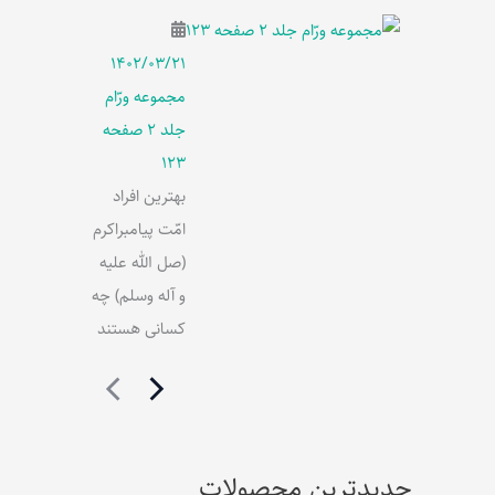
۱۴۰۲/۰۳/۲۱
مجموعه ورّام
جلد 2 صفحه
123
بهترین افراد
امّت پیامبراکرم
(صل الله علیه
و آله وسلم) چه
کسانی هستند
جدیدترین محصولات