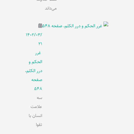
می‌داند
۱۴۰۲/۰۳/
۲۱
غرر
الحکم و
درر الکلم،
صفحه
548
سه
علامت
انسان با
تقوا