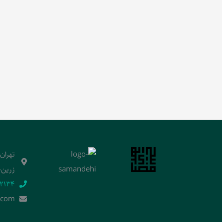
تهران
زرین‌خ
2134‬
.]com