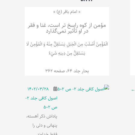
ر
پ
ل
و
ه
« امام باقر (ع) »
ش
مؤمن از کوه راسخ تر است، غنا و فقر
در او تأثیر نمی‌گذارد
الْمُؤْمِنُ‌ أَصْلَبُ‌ مِنَ‌ الْجَبَلِ‌ یَسْتَقِلُّ مِنْهُ وَ الْمُؤْمِنُ لَا
يَسْتَقِلُّ مِنْ دِينِهِ شَيْ‌ءٌ
بحار جلد 64، صفحه 362
۱۴۰۲/۰۳/۲۸
اصول کافی جلد 2-
ص 502
پاداش ذکر آهسته،
پنهانی و دلی را
فقط خداوند